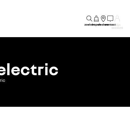
zoeken
kopen
dealers
contact
mijn
account
electric
ric