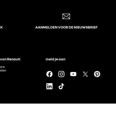
JK
AANMELDEN VOOR DE NIEUWSBRIEF
 van Renault
meld je aan
tore
llen