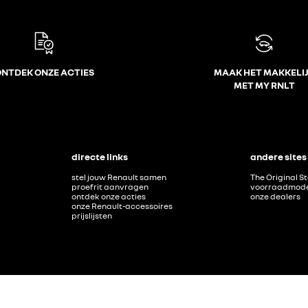
NTDEK ONZE ACTIES
MAAK HET MAKKELI
MET MY RNLT
directe links
andere sites
stel jouw Renault samen
The Original S
proefrit aanvragen
voorraadmode
ontdek onze acties
onze dealers
onze Renault-accessoires
prijslijsten