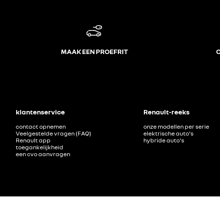
MAAK EEN PROEFRIT
O
klantenservice
Renault-reeks
contact opnemen
onze modellen per serie
Veelgestelde vragen (FAQ)
elektrische auto's
Renault app
hybride auto's
toegankelijkheid
een cvo aanvragen