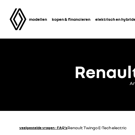
modellen
kopen & financieren
elektrisch en hybrid
Renault
An
Renault Twingo E-Tech electric
veelgestelde vragen - FAQ's