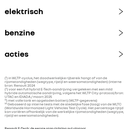
elektrisch
benzine
acties
(¹) in WLTP-cyclus, het daadwerkelijke rijbereik hangt af van de
rijomstandigheden (wegtype, rijstijl en weersomstandigheden) (interne
bron: Renault 2024
(
) voor een full hybrid E-Tech-aandrijving vergeleken met een mild
2
hybride automatische aandrijving, volgens het WLTP City-protocol/bron:
UTAC en IDIADA / maart 2025
) met volle tank en opgeladen batterij (WLTP-gegevens)
(3
Gebaseerd op interne tests met de stedelijke fase (laag) van de WLTC
(4)
(Worldwide Harmonized Light Vehicles Test Cycle). Het percentage rijtijd
kan variëren afhankelijk van de werkelijke rijomstandigheden (wegtype,
rijstijl en weersomstandigheden).
Renault E-Tech: de eerste stap richting nul uitstoot