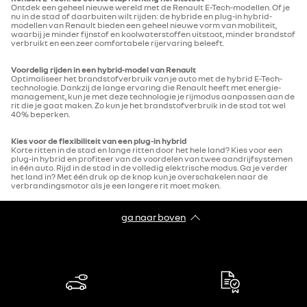
Ontdek een geheel nieuwe wereld met de Renault E-Tech-modellen. Of je
nu in de stad of daarbuiten wilt rijden: de hybride en plug-in hybrid-
modellen van Renault bieden een geheel nieuwe vorm van mobiliteit,
waarbij je minder fijnstof en koolwaterstoffen uitstoot, minder brandstof
verbruikt en een zeer comfortabele rijervaring beleeft.
Voordelig rijden in een hybrid-model van Renault
Optimaliseer het brandstofverbruik van je auto met de hybrid E-Tech-
technologie. Dankzij de lange ervaring die Renault heeft met energie-
management, kun je met deze technologie je rijmodus aanpassen aan de
rit die je gaat maken. Zo kun je het brandstofverbruik in de stad tot wel
40% beperken.
Kies voor de flexibiliteit van een plug-in hybrid
Korte ritten in de stad en lange ritten door het hele land? Kies voor een
plug-in hybrid en profiteer van de voordelen van twee aandrijfsystemen
in één auto. Rijd in de stad in de volledig elektrische modus. Ga je verder
het land in? Met één druk op de knop kun je overschakelen naar de
verbrandingsmotor als je een langere rit moet maken.
ga naar boven