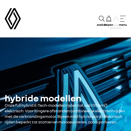
zoeken
kopen
menu
mijn
account
hybride modellen
Onze full hybrid E-Tech-modellen rijden tot wel 105 km(¹)
elektrisch. Voor langere afstanden combineer je elektrisch rijden
met de verbrandingsmotor. Bij een mild hybrid wordt elektrisch
rijden beperkt tot starten en manoeuvreren, zoals parkeren.