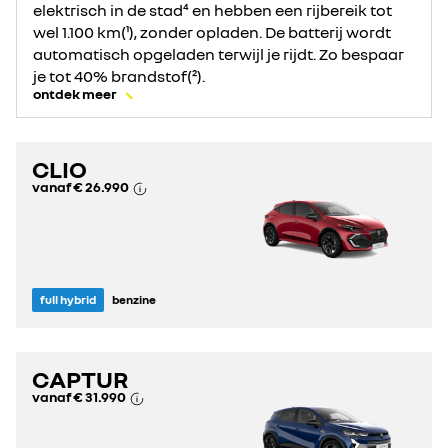
elektrisch in de stad⁴ en hebben een rijbereik tot
wel 1.100 km(¹), zonder opladen. De batterij wordt
automatisch opgeladen terwijl je rijdt. Zo bespaar
je tot 40% brandstof(²).
ontdek meer
CLIO
vanaf
€ 26.990
full hybrid
benzine
CAPTUR
vanaf
€ 31.990