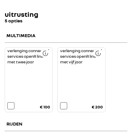
uitrusting
5 opties
MULTIMEDIA
verlenging connected
verlenging connected
services openR link
services openR link
met twee jaar
met vijf jaar
€ 100
€ 200
RIJDEN