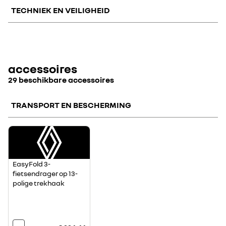
TECHNIEK EN VEILIGHEID
pack spare wheel
pack safety
all-seasonbanden
accessoires
29 beschikbare accessoires
TRANSPORT EN BESCHERMING
€ 300
€ 400
€ 400
EasyFold 3-
fietsendrager op 13-
polige trekhaak