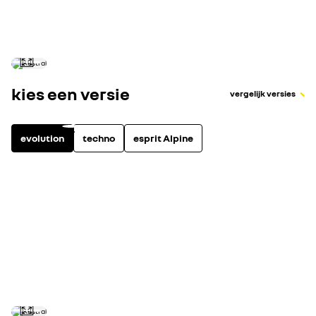
Verbruik in gecombineerde cyclus (l/100 km)
kies een versie
vergelijk versies
evolution
techno
esprit Alpine
full hybrid
4
uitrusting highlights
bekijk alle uitru
digitale achteruitrijcamera
adaptive cruise control
adaptive vision LED koplampen
elektronisch geregelde airconditioning