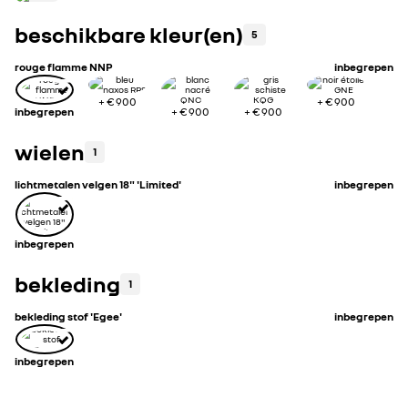
beschikbare kleur(en)
5
rouge flamme NNP
inbegrepen
+
€ 900
+
€ 900
inbegrepen
+
€ 900
+
€ 900
wielen
1
lichtmetalen velgen 18" 'Limited'
inbegrepen
inbegrepen
bekleding
1
bekleding stof 'Egee'
inbegrepen
inbegrepen