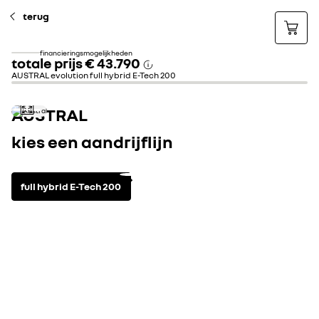
terug
financieringsmogelijkheden
totale prijs
€ 43.790
AUSTRAL evolution full hybrid E-Tech 200
AUSTRAL
kies een aandrijflijn
full hybrid E-Tech 200
aandrijflijn
bekijk technische specifica
full hybrid
automatische versnellingsbak
Maximaal vermogen kW (pk)
147 
CO2-uitstoot (g/km)