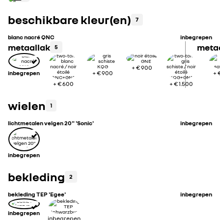
beschikbare kleur(en)
7
blanc nacré QNC
inbegrepen
metaallak
metaa
5
+
€ 900
inbegrepen
+
€ 900
+
+
€ 600
+
€ 1.500
wielen
1
lichtmetalen velgen 20" 'Sonic'
inbegrepen
inbegrepen
bekleding
2
bekleding TEP 'Egee'
inbegrepen
inbegrepen
inbegrepen