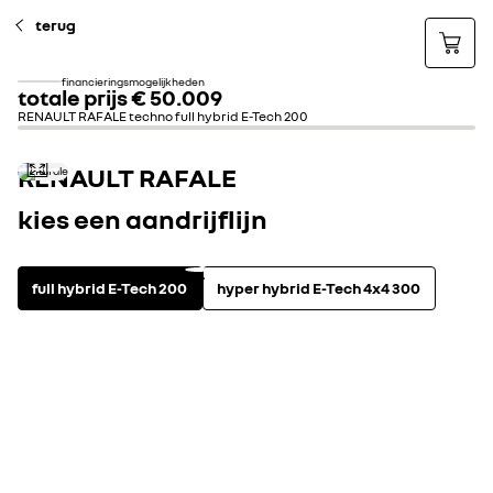
terug
financieringsmogelijkheden
totale prijs
€ 50.009
RENAULT RAFALE techno full hybrid E-Tech 200
RENAULT RAFALE
kies een aandrijflijn
full hybrid E-Tech 200
hyper hybrid E-Tech 4x4 300
aandrijflijn
bekijk technische specifica
full hybrid
automatische transmissie
Maximaal vermogen kW (pk)
147 
CO2-uitstoot (g/km)