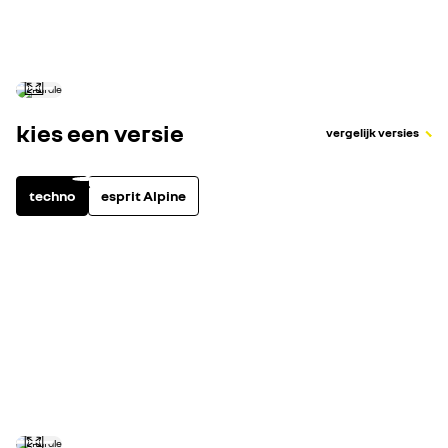
Verbruik in gecombineerde cyclus (l/100 km)
kies een versie
vergelijk versies
techno
esprit Alpine
full hybrid
4
uitrusting highlights
bekijk alle uitru
achteruitrijcamera
LED pure vision koplampen
elektronisch geregelde airconditioning
adaptive cruise control