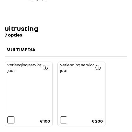
uitrusting
7 opties
MULTIMEDIA
verlenging services +2
verlenging services +5
jaar
jaar
€ 100
€ 200