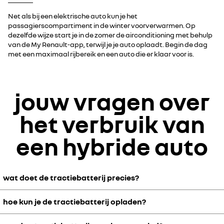
Net als bij een elektrische auto kun je het
passagierscompartiment in de winter voorverwarmen. Op
dezelfde wijze start je in de zomer de airconditioning met behulp
van de My Renault-app, terwijl je je auto oplaadt. Begin de dag
met een maximaal rijbereik en een auto die er klaar voor is.
jouw vragen over
het verbruik van
een hybride auto
wat doet de tractiebatterij precies?
hoe kun je de tractiebatterij opladen?
De tractiebatterij wordt gebruikt om de energie op te slaan die
nodig is om een hybride auto in hybride modus en electrische-
modus te laten rijden.