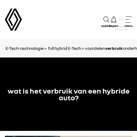
zoeken
kopen
menu
mijn
account
E-Tech-technologie >
full hybrid E-Tech >
voordelen
verbruik
onder
wat is het verbruik van een hybride
auto?