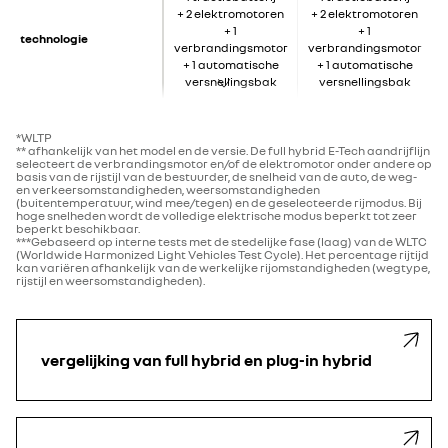
+ 2 elektromotoren
+ 2 elektromotoren
+ 1
+ 1
technologie
verbrandingsmotor
verbrandingsmotor
+ 1 automatische
+ 1 automatische
versnellingsbak
versnellingsbak
*WLTP
** afhankelijk van het model en de versie. De full hybrid E-Tech aandrijflijn
selecteert de verbrandingsmotor en/of de elektromotor onder andere op
basis van de rijstijl van de bestuurder, de snelheid van de auto, de weg-
en verkeersomstandigheden, weersomstandigheden
(buitentemperatuur, wind mee/tegen) en de geselecteerde rijmodus. Bij
hoge snelheden wordt de volledige elektrische modus beperkt tot zeer
beperkt beschikbaar.
***Gebaseerd op interne tests met de stedelijke fase (laag) van de WLTC
(Worldwide Harmonized Light Vehicles Test Cycle). Het percentage rijtijd
kan variëren afhankelijk van de werkelijke rijomstandigheden (wegtype,
rijstijl en weersomstandigheden).
vergelijking van full hybrid en plug-in hybrid