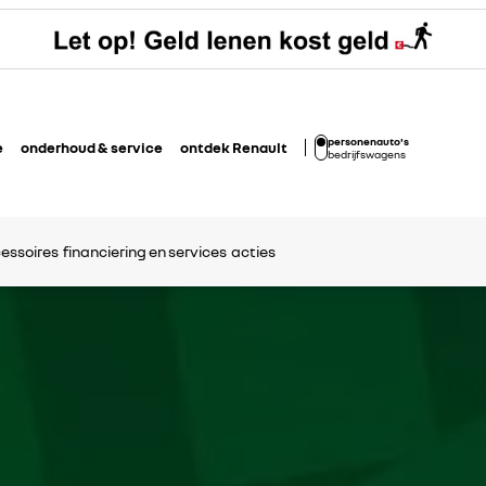
personenauto's
e
onderhoud & service
ontdek Renault
bedrijfswagens
essoires
financiering en services
acties