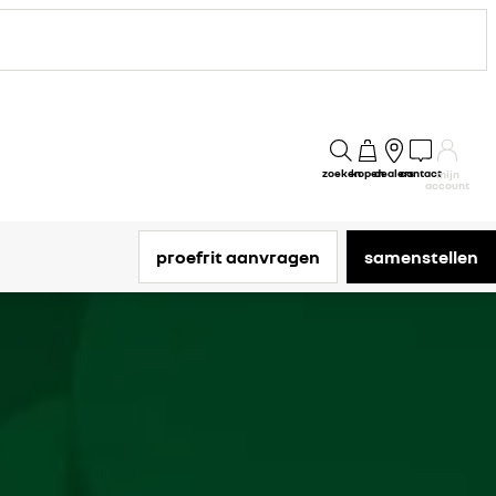
zoeken
kopen
dealers
contact
mijn
account
proefrit aanvragen
samenstellen