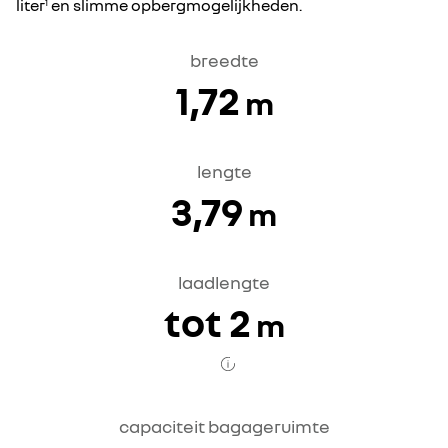
liter
en slimme opbergmogelijkheden.
1
breedte
1,72
m
lengte
3,79
m
laadlengte
tot 2
m
capaciteit bagageruimte