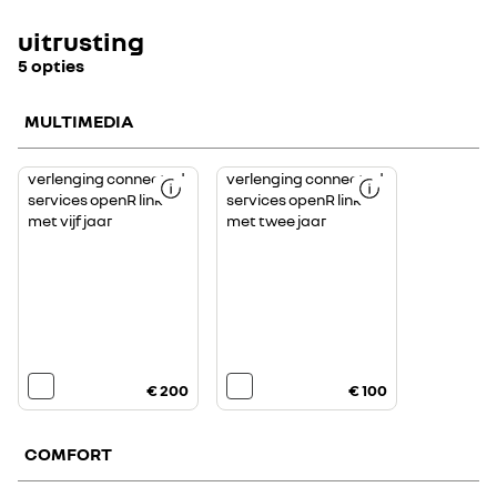
uitrusting
5 opties
MULTIMEDIA
verlenging connected
verlenging connected
services openR link
services openR link
met vijf jaar
met twee jaar
€ 200
€ 100
COMFORT