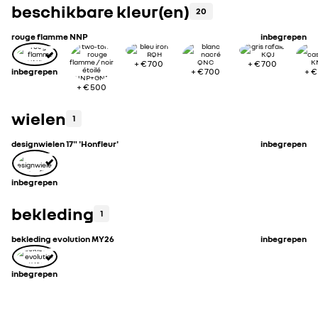
beschikbare kleur(en)
20
rouge flamme NNP
inbegrepen
+
€ 700
+
€ 700
inbegrepen
+
€ 700
+
€
+
€ 500
wielen
1
designwielen 17" 'Honfleur'
inbegrepen
inbegrepen
bekleding
1
bekleding evolution MY26
inbegrepen
inbegrepen