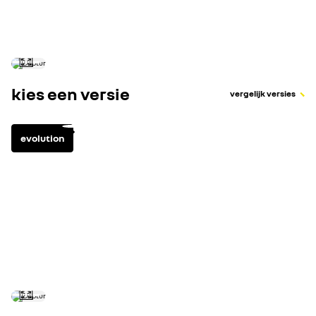
Verbruik in gecombineerde cyclus (l/100 km)
kies een versie
vergelijk versies
evolution
benzine
3
uitrusting highlights
bekijk alle uitru
cruise control met snelheidsbegrenzer
10,4" openR multimediasysteem Arkamys Classic
Renault card met handsfreefunctie