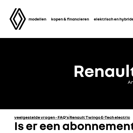
modellen
kopen & financieren
elektrisch en hybrid
Renault
An
veelgestelde vragen - FAQ's
Renault Twingo E-Tech electric
Is er een abonnement