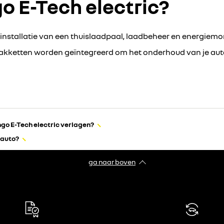
o E-Tech electric?
installatie van een thuislaadpaal, laadbeheer en energiemon
akketten worden geïntegreerd om het onderhoud van je aut
go E-Tech electric verlagen?
eauto?
ga naar boven