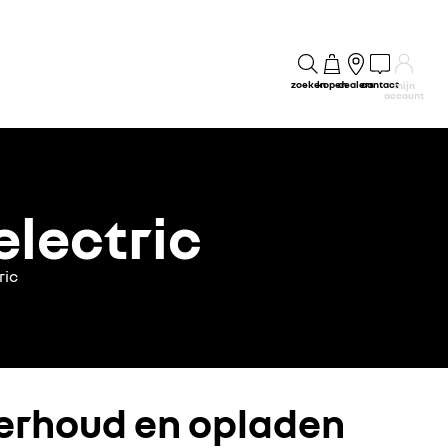
zoeken
kopen
dealers
contact
mijn
account
electric
ric
derhoud en opladen