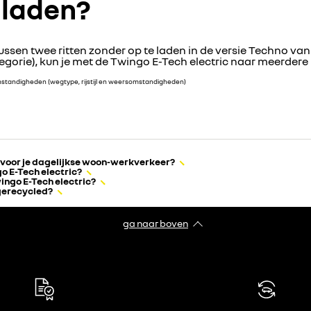
 laden?
ssen twee ritten zonder op te laden in de versie Techno van
tegorie), kun je met de Twingo E-Tech electric naar meerder
rijomstandigheden (wegtype, rijstijl en weersomstandigheden)
g voor je dagelijkse woon-werkverkeer?
o E-Tech electric?
ingo E-Tech electric?
 gerecycled?
ga naar boven