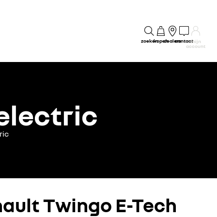
zoeken
kopen
dealers
contact
mijn
account
electric
ric
nault Twingo E-Tech