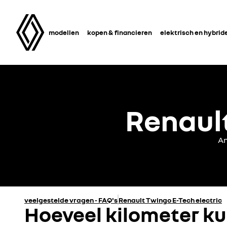
modellen
kopen & financieren
elektrisch en hybrid
Renault
An
veelgestelde vragen - FAQ's
Renault Twingo E-Tech electric
Hoeveel kilometer ku