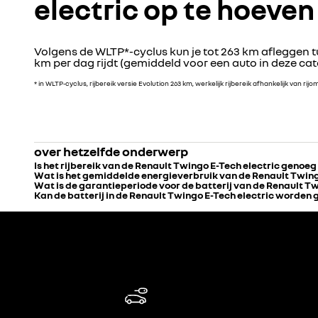
electric op te hoeven
Volgens de WLTP*-cyclus kun je tot 263 km afleggen tu
km per dag rijdt (gemiddeld voor een auto in deze ca
* in WLTP-cyclus, rijbereik versie Evolution 263 km, werkelijk rijbereik afhankelijk van 
over hetzelfde onderwerp
Is het rijbereik van de Renault Twingo E-Tech electric genoe
Wat is het gemiddelde energieverbruik van de Renault Twing
Wat is de garantieperiode voor de batterij van de Renault Tw
Kan de batterij in de Renault Twingo E-Tech electric worden