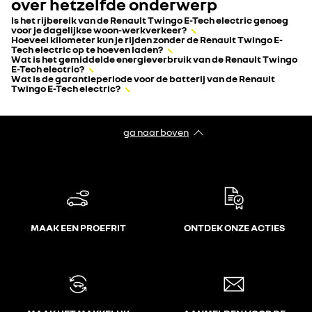
over hetzelfde onderwerp
Is het rijbereik van de Renault Twingo E-Tech electric genoeg
voor je dagelijkse woon-werkverkeer?
Hoeveel kilometer kun je rijden zonder de Renault Twingo E-
Tech electric op te hoeven laden?
Wat is het gemiddelde energieverbruik van de Renault Twingo
E-Tech electric?
Wat is de garantieperiode voor de batterij van de Renault
Twingo E-Tech electric?
ga naar boven
MAAK EEN PROEFRIT
ONTDEK ONZE ACTIES