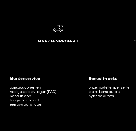
MAAK EEN PROEFRIT
O
klantenservice
Renault-reeks
contact opnemen
onze modellen per serie
Veelgestelde vragen (FAQ)
elektrische auto's
Renault app
hybride auto's
toegankelijkheid
een cvo aanvragen