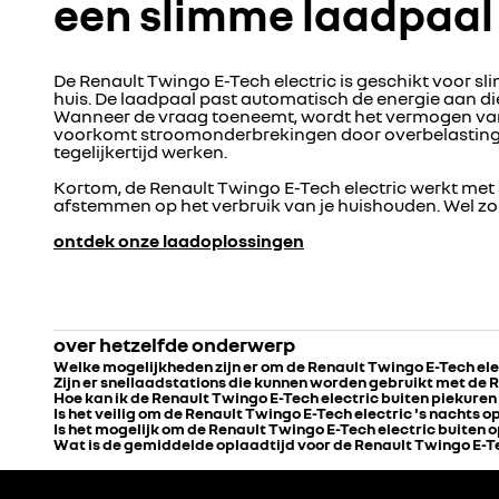
een slimme laadpaal 
De Renault Twingo E-Tech electric is geschikt voor s
huis. De laadpaal past automatisch de energie aan die
Wanneer de vraag toeneemt, wordt het vermogen van de
voorkomt stroomonderbrekingen door overbelasting 
tegelijkertijd werken.
Kortom, de Renault Twingo E-Tech electric werkt met
afstemmen op het verbruik van je huishouden. Wel zo
ontdek onze laadoplossingen
over hetzelfde onderwerp
Welke mogelijkheden zijn er om de Renault Twingo E-Tech ele
Zijn er snellaadstations die kunnen worden gebruikt met de 
Hoe kan ik de Renault Twingo E-Tech electric buiten piekure
Is het veilig om de Renault Twingo E-Tech electric 's nachts o
Is het mogelijk om de Renault Twingo E-Tech electric buiten
Wat is de gemiddelde oplaadtijd voor de Renault Twingo E-T