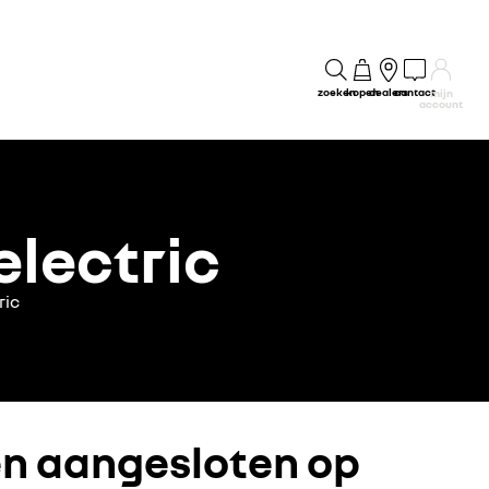
zoeken
kopen
dealers
contact
mijn
account
electric
ric
en aangesloten op