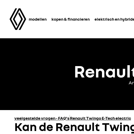
modellen
kopen & financieren
elektrisch en hybrid
Renault
An
veelgestelde vragen - FAQ's
Renault Twingo E-Tech electric
Kan de Renault Twing