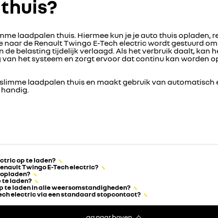
thuis?
limme laadpalen thuis. Hiermee kun je je auto thuis opladen,
 naar de Renault Twingo E-Tech electric wordt gestuurd om b
 belasting tijdelijk verlaagd. Als het verbruik daalt, kan
van het systeem en zorgt ervoor dat continu kan worden o
 slimme laadpalen thuis en maakt gebruik van automatisch e
 handig.
ctric op te laden?
Renault Twingo E-Tech electric?
n opladen?
p te laden?
 op te laden in alle weersomstandigheden?
ech electric via een standaard stopcontact?
ga naar boven