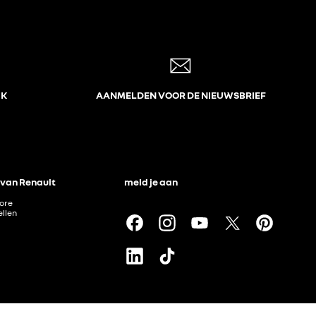
JK
AANMELDEN VOOR DE NIEUWSBRIEF
 van Renault
meld je aan
tore
llen