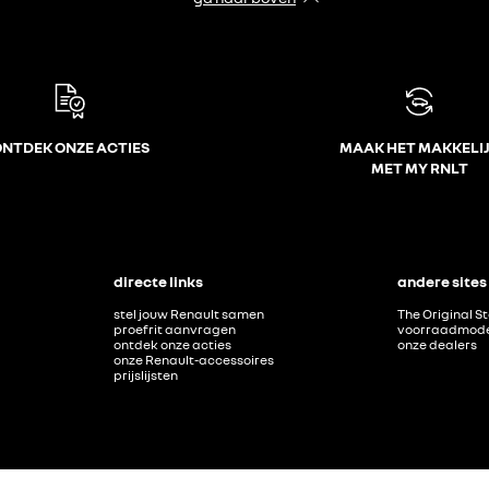
NTDEK ONZE ACTIES
MAAK HET MAKKELI
MET MY RNLT
directe links
andere sites
stel jouw Renault samen
The Original S
proefrit aanvragen
voorraadmode
ontdek onze acties
onze dealers
onze Renault-accessoires
prijslijsten