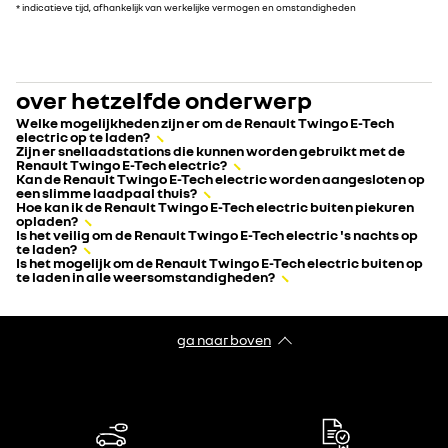
* indicatieve tijd, afhankelijk van werkelijke vermogen en omstandigheden
over hetzelfde onderwerp
Welke mogelijkheden zijn er om de Renault Twingo E-Tech
electric op te laden?
Zijn er snellaadstations die kunnen worden gebruikt met de
Renault Twingo E-Tech electric?
Kan de Renault Twingo E-Tech electric worden aangesloten op
een slimme laadpaal thuis?
Hoe kan ik de Renault Twingo E-Tech electric buiten piekuren
opladen?
Is het veilig om de Renault Twingo E-Tech electric 's nachts op
te laden?
Is het mogelijk om de Renault Twingo E-Tech electric buiten op
te laden in alle weersomstandigheden?
ga naar boven