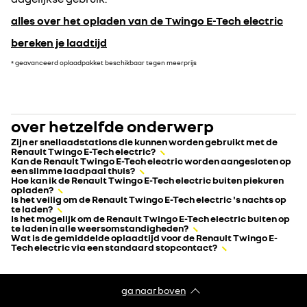
alles over het opladen van de Twingo E-Tech electric
bereken je laadtijd
* geavanceerd oplaadpakket beschikbaar tegen meerprijs
over hetzelfde onderwerp
Zijn er snellaadstations die kunnen worden gebruikt met de
Renault Twingo E-Tech electric?
Kan de Renault Twingo E-Tech electric worden aangesloten op
een slimme laadpaal thuis?
Hoe kan ik de Renault Twingo E-Tech electric buiten piekuren
opladen?
Is het veilig om de Renault Twingo E-Tech electric 's nachts op
te laden?
Is het mogelijk om de Renault Twingo E-Tech electric buiten op
te laden in alle weersomstandigheden?
Wat is de gemiddelde oplaadtijd voor de Renault Twingo E-
Tech electric via een standaard stopcontact?
ga naar boven