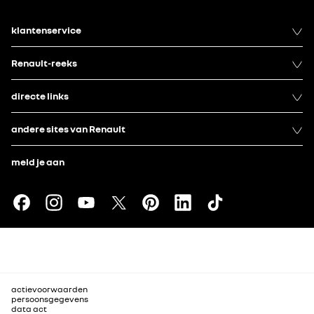
klantenservice
Renault-reeks
directe links
andere sites van Renault
meld je aan
actievoorwaarden
persoonsgegevens
data act