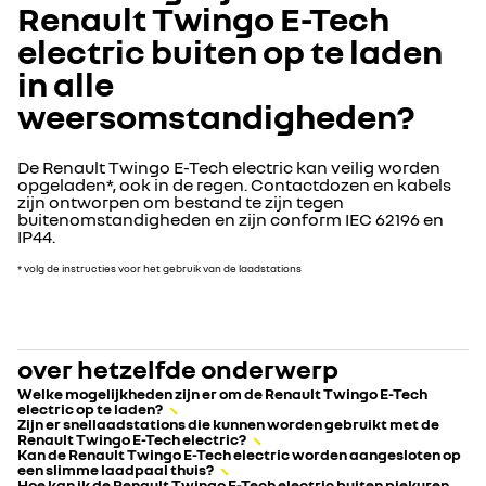
Renault Twingo E-Tech
electric buiten op te laden
in alle
weersomstandigheden?
De Renault Twingo E-Tech electric kan veilig worden
opgeladen*, ook in de regen. Contactdozen en kabels
zijn ontworpen om bestand te zijn tegen
buitenomstandigheden en zijn conform IEC 62196 en
IP44.
* volg de instructies voor het gebruik van de laadstations
over hetzelfde onderwerp
Welke mogelijkheden zijn er om de Renault Twingo E-Tech
electric op te laden?
Zijn er snellaadstations die kunnen worden gebruikt met de
Renault Twingo E-Tech electric?
Kan de Renault Twingo E-Tech electric worden aangesloten op
een slimme laadpaal thuis?
Hoe kan ik de Renault Twingo E-Tech electric buiten piekuren