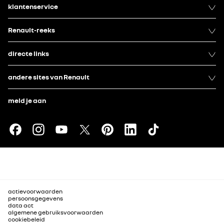
klantenservice
Renault-reeks
directe links
andere sites van Renault
meld je aan
actievoorwaarden
persoonsgegevens
data act
algemene gebruiksvoorwaarden
cookiebeleid