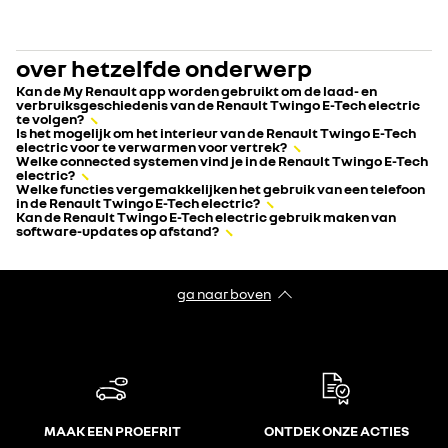
over hetzelfde onderwerp
Kan de My Renault app worden gebruikt om de laad- en
verbruiksgeschiedenis van de Renault Twingo E-Tech electric
te volgen?
Is het mogelijk om het interieur van de Renault Twingo E-Tech
electric voor te verwarmen voor vertrek?
Welke connected systemen vind je in de Renault Twingo E-Tech
electric?
Welke functies vergemakkelijken het gebruik van een telefoon
in de Renault Twingo E-Tech electric?
Kan de Renault Twingo E-Tech electric gebruik maken van
software-updates op afstand?
ga naar boven
MAAK EEN PROEFRIT
ONTDEK ONZE ACTIES