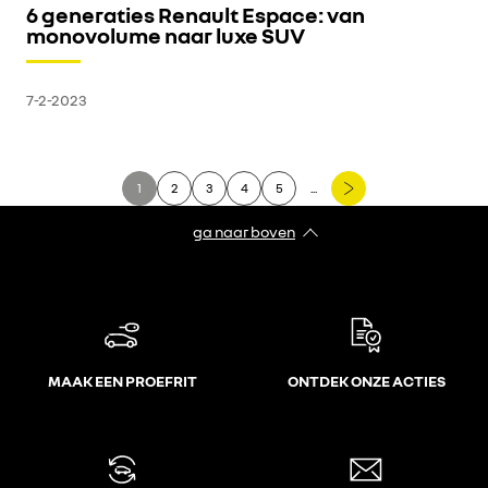
6 generaties Renault Espace: van
monovolume naar luxe SUV
7-2-2023
1
2
3
4
5
...
ga naar boven
MAAK EEN PROEFRIT
ONTDEK ONZE ACTIES