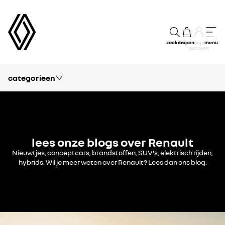
zoeken
kopen
menu
mijn
account
categorieen
blog
vrije tijd
passie
lees onze blogs over Renault
modellen
Nieuwtjes, conceptcars, brandstoffen, SUV's, elektrisch rijden,
hybrids. Wil je meer weten over Renault? Lees dan ons blog.
kennis
financieel
concept cars