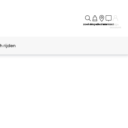
zoeken
kopen
dealers
contact
mijn
account
h rijden