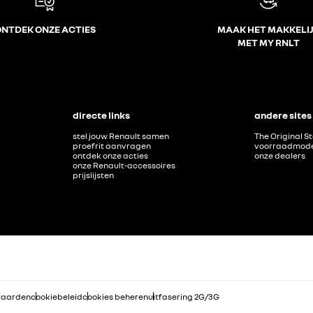
NTDEK ONZE ACTIES
MAAK HET MAKKELI
MET MY RNLT
directe links
andere sites
stel jouw Renault samen
The Original S
proefrit aanvragen
voorraadmode
ontdek onze acties
onze dealers
onze Renault-accessoires
prijslijsten
waarden
cookiebeleid
cookies beheren
uitfasering 2G/3G