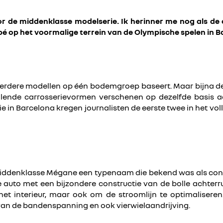
r de middenklasse modelserie. Ik herinner me nog als de 
é op het voormalige terrein van de Olympische spelen in Ba
eerdere modellen op één bodemgroep baseert. Maar bijna dert
hillende carrosserievormen verschenen op dezelfde basis a
e in Barcelona kregen journalisten de eerste twee in het voll
middenklasse Mégane een typenaam die bekend was als conce
 auto met een bijzondere constructie van de bolle achterr
et interieur, maar ook om de stroomlijn te optimalise
e van de bandenspanning en ook vierwielaandrijving.