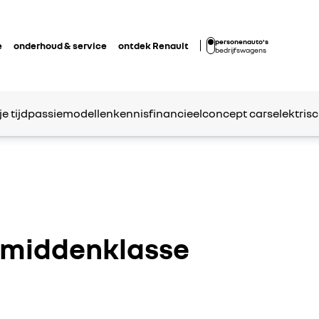
personenauto's
e
onderhoud & service
ontdek Renault
bedrijfswagens
je tijd
passie
modellen
kennis
financieel
concept cars
elektrisc
e middenklasse