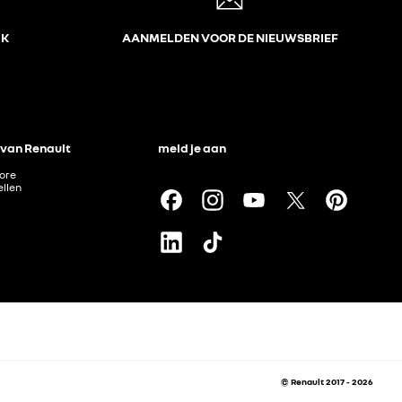
JK
AANMELDEN VOOR DE NIEUWSBRIEF
 van Renault
meld je aan
tore
llen
© Renault 2017 - 2026