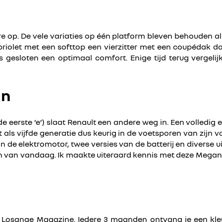
e op. De vele variaties op één platform bleven behouden al
abriolet met een softtop een vierzitter met een coupédak
esloten een optimaal comfort. Enige tijd terug vergeli
in
erste ‘e’) slaat Renault een andere weg in. Een volledig el
 als vijfde generatie dus keurig in de voetsporen van zijn 
n de elektromotor, twee versies van de batterij en diverse
en van vandaag. Ik maakte uiteraard kennis met deze Megane 
osange Magazine. Iedere 3 maanden ontvang je een kleur