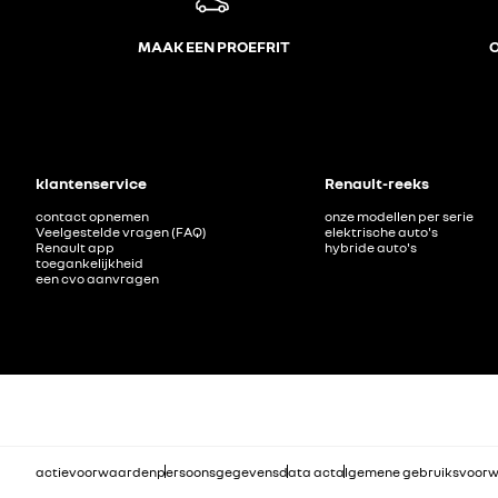
MAAK EEN PROEFRIT
O
klantenservice
Renault-reeks
contact opnemen
onze modellen per serie
Veelgestelde vragen (FAQ)
elektrische auto's
Renault app
hybride auto's
toegankelijkheid
een cvo aanvragen
actievoorwaarden
persoonsgegevens
data act
algemene gebruiksvoor