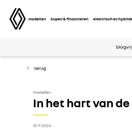
modellen
kopen & financieren
elektrisch en hybrid
blog
vri
terug
modellen
In het hart van d
31-7-2024