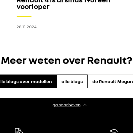
voorloper
28-11-2024
Meer weten over Renault?
lle blogs over modellen
alle blogs
de Renault Mega
ga naar boven