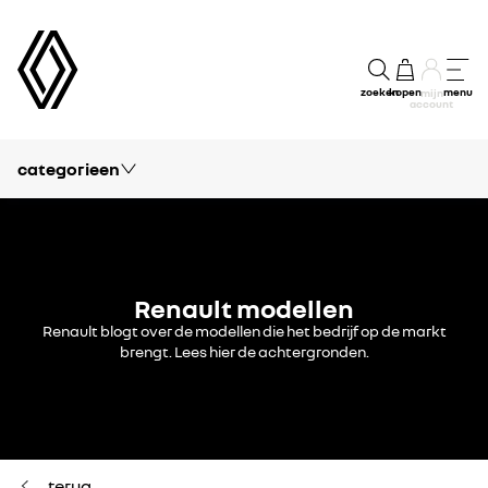
zoeken
kopen
menu
mijn
account
categorieen
blog
vrije tijd
passie
Renault modellen
modellen
Renault blogt over de modellen die het bedrijf op de markt
brengt. Lees hier de achtergronden.
kennis
financieel
concept cars
terug