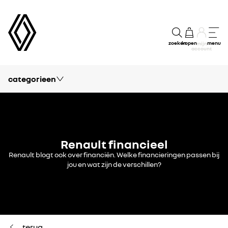
zoeken
kopen
menu
mijn
account
categorieen
blog
vrije tijd
passie
Renault financieel
modellen
Renault blogt ook over financiën. Welke financieringen passen bij
jou en wat zijn de verschillen?
kennis
financieel
concept cars
terug