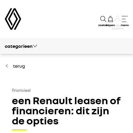
zoeken
kopen
menu
mijn
account
categorieen
blog
vrije tijd
terug
passie
modellen
financieel
een Renault leasen of
kennis
financieren: dit zijn
de opties
financieel
concept cars