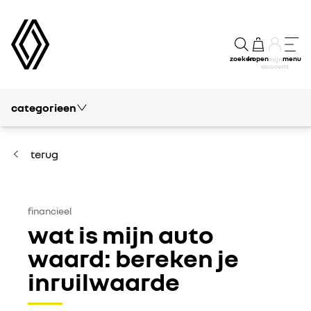
zoeken
kopen
menu
mijn
account
categorieen
blog
vrije tijd
terug
passie
modellen
financieel
wat is mijn auto
kennis
waard: bereken je
inruilwaarde
financieel
concept cars