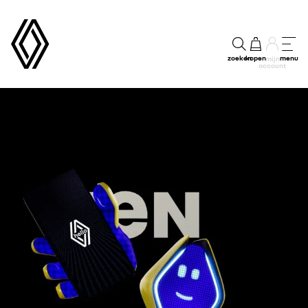
zoeken
kopen
menu
mijn
account