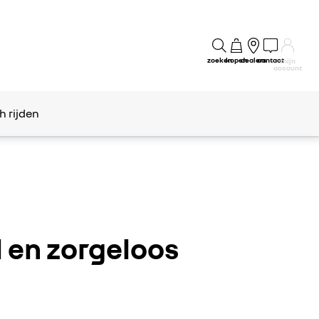
zoeken
kopen
dealers
contact
mijn
account
h rijden
l en zorgeloos