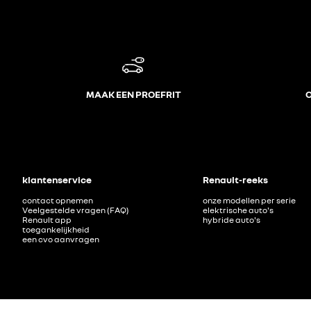
MAAK EEN PROEFRIT
O
klantenservice
Renault-reeks
contact opnemen
onze modellen per serie
Veelgestelde vragen (FAQ)
elektrische auto's
Renault app
hybride auto's
toegankelijkheid
een cvo aanvragen