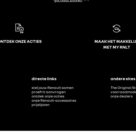
NTDEK ONZE ACTIES
MAAK HET MAKKELI
MET MY RNLT
directe links
andere sites
stel jouw Renault samen
The Original S
proefrit aanvragen
voorraadmode
ontdek onze acties
onze dealers
onze Renault-accessoires
prijslijsten