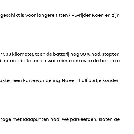
schikt is voor langere ritten? R5-rijder Koen en zijn
er 338 kilometer, toen de batterij nog 30% had, stopten
et horeca, toiletten en wat ruimte om even de benen te
akten een korte wandeling. Na een half uurtje konden
garage met laadpunten had. We parkeerden, sloten de