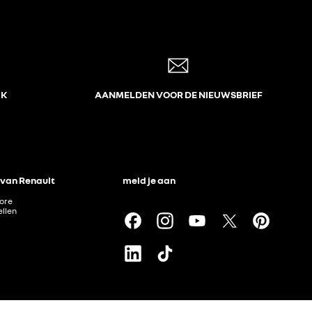
JK
AANMELDEN VOOR DE NIEUWSBRIEF
 van Renault
meld je aan
tore
llen