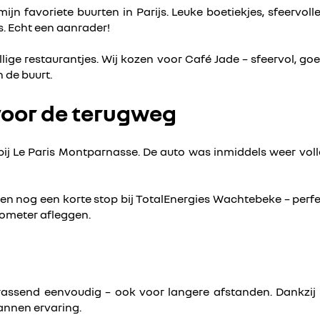
n favoriete buurten in Parijs. Leuke boetiekjes, sfeervolle
. Echt een aanrader!
ellige restaurantjes. Wij kozen voor Café Jade – sfeervol, g
n de buurt.
voor de terugweg
bij Le Paris Montparnasse. De auto was inmiddels weer vo
en nog een korte stop bij TotalEnergies Wachtebeke – perf
lometer afleggen.
s verrassend eenvoudig – ook voor langere afstanden. Dank
pannen ervaring.