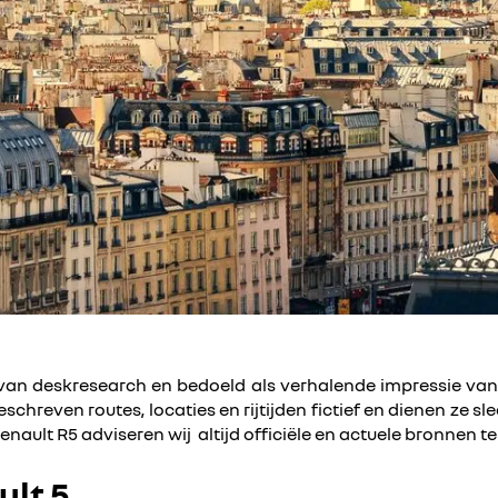
sis van deskresearch en bedoeld als verhalende impressie va
reven routes, locaties en rijtijden fictief en dienen ze sle
ault R5 adviseren wij altijd officiële en actuele bronnen t
ult 5