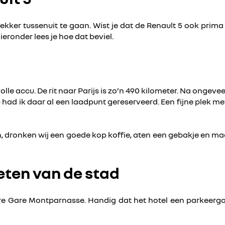
ker tussenuit te gaan. Wist je dat de Renault 5 ook prima ge
eronder lees je hoe dat beviel.
le accu. De rit naar Parijs is zo’n 490 kilometer. Na ongeve
 had ik daar al een laadpunt gereserveerd. Een fijne plek m
n, dronken wij een goede kop koffie, aten een gebakje en ma
eten van de stad
ntre Gare Montparnasse. Handig dat het hotel een parkeer