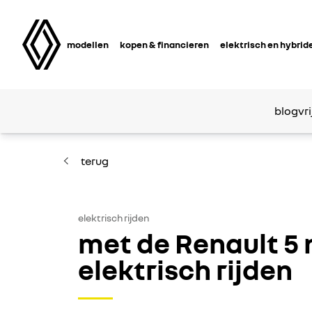
modellen
kopen & financieren
elektrisch en hybrid
blog
vri
terug
elektrisch rijden
met de Renault 5 
elektrisch rijden