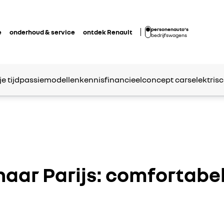
personenauto's
e
onderhoud & service
ontdek Renault
bedrijfswagens
je tijd
passie
modellen
kennis
financieel
concept cars
elektrisc
naar Parijs: comfortabe