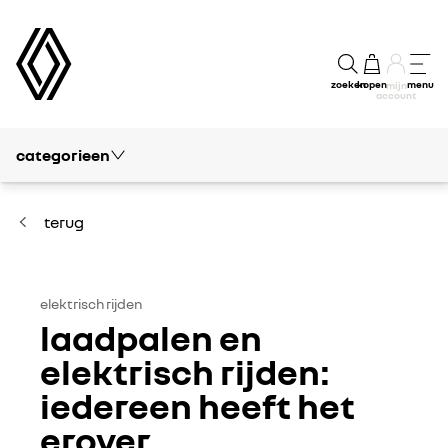
zoeken
kopen
menu
mijn
account
categorieen
blog
vrije tijd
terug
passie
modellen
elektrisch rijden
laadpalen en
kennis
elektrisch rijden:
iedereen heeft het
financieel
erover
concept cars