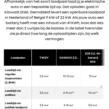
Afhankelijk van het soort laadpaal laad jij je elektrische
auto in een bepaalde tijd op. Dat opladen gaat in
kilowatt (kW). Gemiddeld levert een openbare laadpaal
in Nederland of België 11 kW of 22 kW. Als jouw auto een
batterij heeft met een inhoud van 41 kWh, kost dat iets
meer dan 2 uurtjes bij de laatste. In de tabel hieronder
zie je direct hoe lang de oplaadtijden zijn, bij welk
vermogen.
ZOE Z.E. 40-
Laadpalen
TWIZY
KANGOO Z.E.
batterij
R90
Laadtijd via
regulier
3,5 uur
10-12 uur
31 uur
stopcontact
(2,3kW)
Laadtijd via
3,5 uur
6-8 uur*
14 uur*
wallbox
Laadtijd via
3,5 uur
6-8 uur
5,5 uur
publiek laadpunt