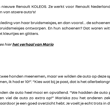
 nieuwe Renault KOLEOS. Ze werkt voor Renault Nederland 
n van stoere auto’s!
nkleding van haar bruidsmeisjes, en dan vooral… de schoenen
le bruidsmeisjes ontworpen. En hun schoenen? Dat waren wi
kleurtjes en glitters.
es hier
het verhaal van Mario
2 twee honden meenemen, maar we wilden de auto op deze sp
 ik had er 10!”. “Kies wat bij je past, dat is het allerbelangr
den de auto heel mooi en opvallend. “We hadden de auto pon
n viel de auto zo extra op!” Mariska zou het anderen zek
aardoor je een goed overzicht hebt. Je voelt je echt trots in di