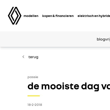
modellen
kopen & financieren
elektrisch en hybrid
blog
vri
terug
passie
de mooiste dag va
18-2-2018