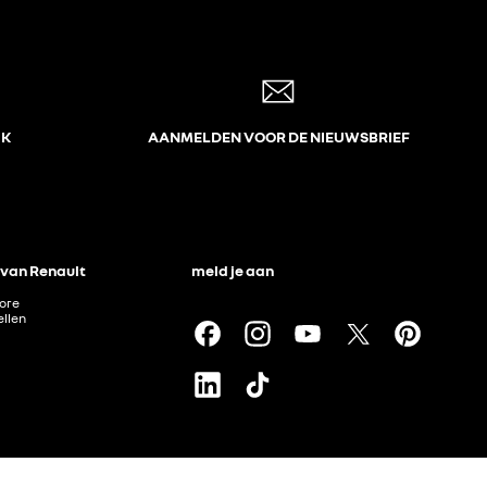
JK
AANMELDEN VOOR DE NIEUWSBRIEF
 van Renault
meld je aan
tore
llen