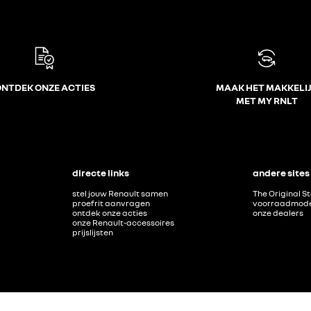
NTDEK ONZE ACTIES
MAAK HET MAKKELI
MET MY RNLT
directe links
andere sites
stel jouw Renault samen
The Original S
proefrit aanvragen
voorraadmode
ontdek onze acties
onze dealers
onze Renault-accessoires
prijslijsten