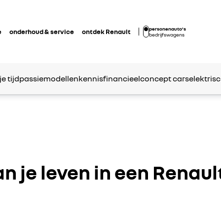
personenauto's
e
onderhoud & service
ontdek Renault
bedrijfswagens
je tijd
passie
modellen
kennis
financieel
concept cars
elektrisc
n je leven in een Renaul