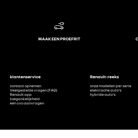
MAAK EEN PROEFRIT
O
klantenservice
Renault-reeks
contact opnemen
onze modellen per serie
Veelgestelde vragen (FAQ)
elektrische auto's
Renault app
hybride auto's
toegankelijkheid
een cvo aanvragen