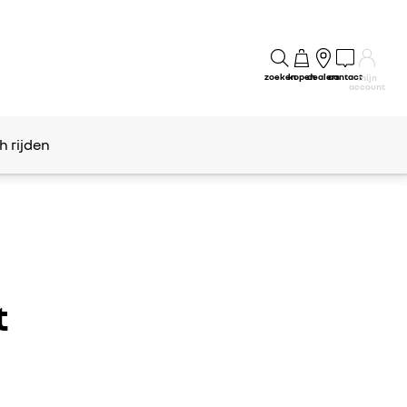
zoeken
kopen
dealers
contact
mijn
account
h rijden
t