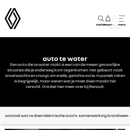
zoeken
kopen
menu
mijn
account
auto te water
Een auto die te water raakt is een van de meest gevaarlijke
situaties die je onderweg kunt tegenkomen. Het gebeurt vaak
onverwachts en vraagt om snelle, gerichte actie. In paniek raken
is begrijpelijk, maar weten wat je moet doen maakt het
verschil. Ontdek hier meer over bij Renault.
oorzaak
wat te doen
elektrische auto's
samenwerking brandweer