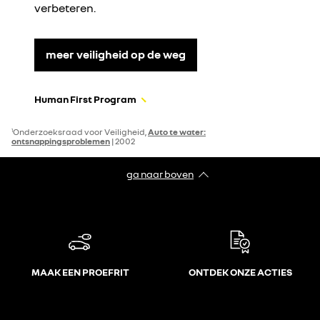
verbeteren.
meer veiligheid op de weg
Human First Program
Onderzoeksraad voor Veiligheid,
Auto te water:
1
ontsnappingsproblemen
| 2002
ga naar boven
MAAK EEN PROEFRIT
ONTDEK ONZE ACTIES