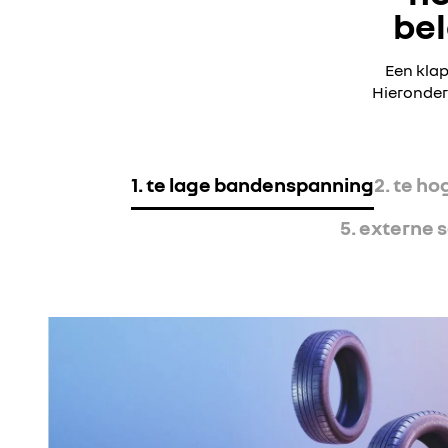
bel
Een klap
Hieronder
1. te lage bandenspanning
2. te h
5. externe 