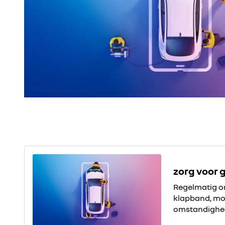
zorg voor
Regelmatig o
klapband, mot
omstandighed