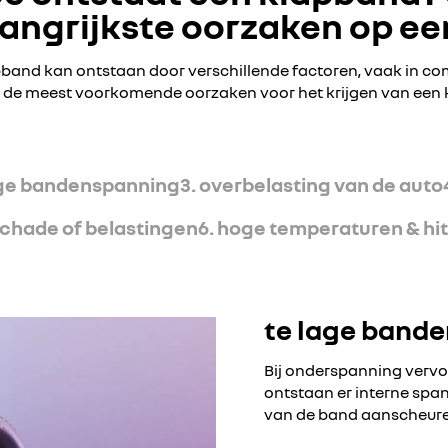
angrijkste oorzaken op een
band kan ontstaan door verschillende factoren, vaak in co
 de meest voorkomende oorzaken voor het krijgen van een
oge bandenspanning
3. overbelasting van de auto
schade of belastingen
6. hoge temperaturen & hi
te lage band
Bij onderspanning vervor
ontstaan er interne span
van de band aanscheuren,