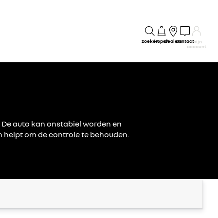
zoeken
kopen
dealers
contact
mijn
account
. De auto kan onstabiel worden en
n helpt om de controle te behouden.