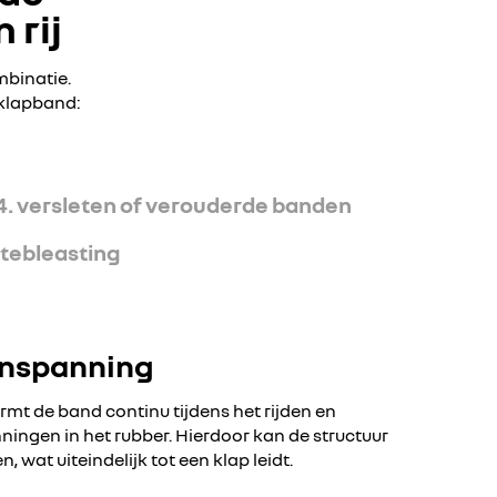
 rij
mbinatie.
 klapband:
4. versleten of verouderde banden
ttebleasting
enspanning
mt de band continu tijdens het rijden en
ningen in het rubber. Hierdoor kan de structuur
 wat uiteindelijk tot een klap leidt.