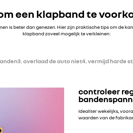
 om een klapband te voor
n is beter dan genezen. Hier zijn praktische tips om de ka
klapband zoveel mogelijk te verkleinen:
 banden
3. overlaad de auto niet
4. vermijd harde s
controleer re
bandenspann
Idealiter wekelijks, voor
waarden van de fabrika