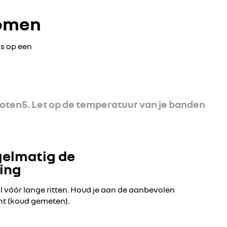
komen
ns op een
toten
5. Let op de temperatuur van je banden
gelmatig de
ing
al vóór lange ritten. Houd je aan de aanbevolen
nt (koud gemeten).