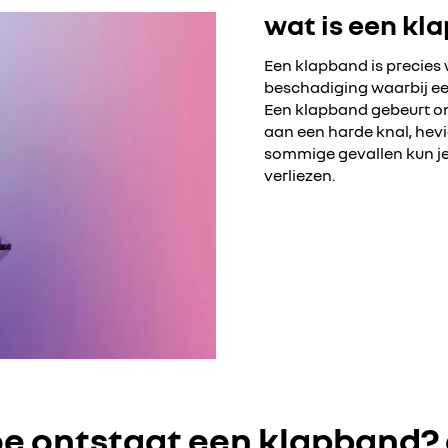
wat is een kl
Een klapband is precies 
beschadiging waarbij een
Een klapband gebeurt on
aan een harde knal, hevig
sommige gevallen kun je z
verliezen.
e ontstaat een klapband?