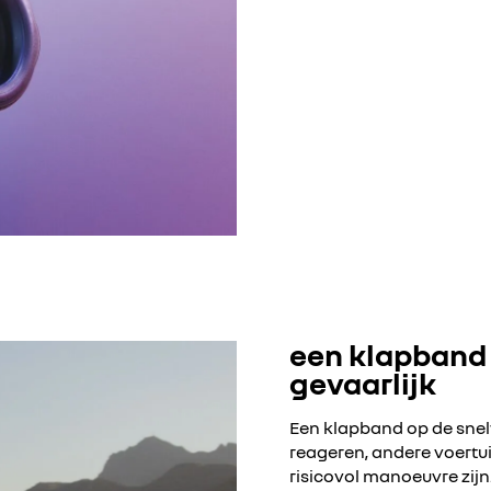
een klapband 
gevaarlijk
Een klapband op de snelw
reageren, andere voertuig
risicovol manoeuvre zij