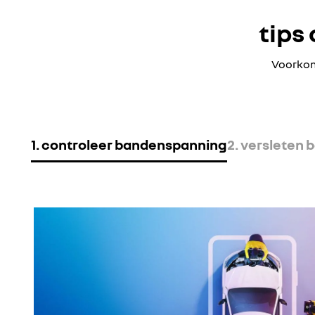
tips
Voorkome
1. controleer bandenspanning
2. versleten