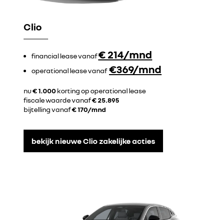
Clio
€ 214/mnd
financial lease vanaf
€369/mnd
operational lease vanaf
nu
€ 1.000
korting op operational lease
fiscale waarde vanaf
€ 25.895
bijtelling vanaf
€ 170/mnd
bekijk nieuwe Clio zakelijke acties