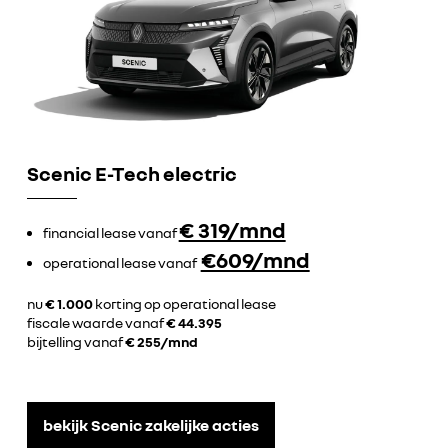
Scenic E-Tech electric
€ 319/mnd
financial lease vanaf
€609/mnd
operational lease vanaf
nu
€ 1.000
korting op operational lease
fiscale waarde vanaf
€ 44.395
bijtelling vanaf
€ 255/mnd
bekijk Scenic zakelijke acties