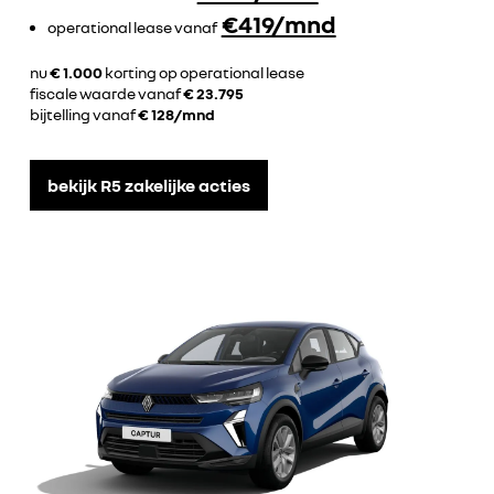
€419/mnd
operational lease vanaf
nu
€ 1.000
korting op operational lease
fiscale waarde vanaf
€ 23.795
bijtelling vanaf
€ 128/mnd
bekijk R5 zakelijke acties