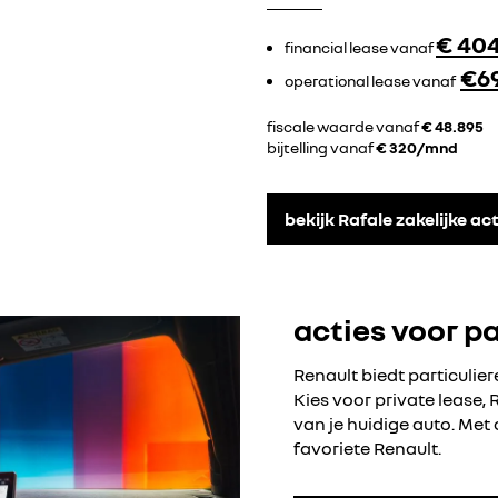
€ 40
financial lease vanaf
€6
operational lease vanaf
fiscale waarde vanaf
€ 48.895
bijtelling vanaf
€ 320/mnd
bekijk Rafale zakelijke ac
acties voor pa
Renault biedt particulier
Kies voor private lease, 
van je huidige auto. Met 
favoriete Renault.