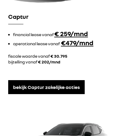
Captur
€ 259/mnd
financial lease vanaf
€479/mnd
operational lease vanaf
fiscale waarde vanaf
€ 30.795
bijtelling vanaf
€ 202/mnd
bekijk Captur zakelijke acties