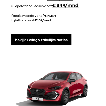
€ 349/mnd
operational lease vanaf
fiscale waarde vanaf
€ 19,895
bijtelling vanaf
€ 107/mnd
bekijk Twingo zakelijke acties