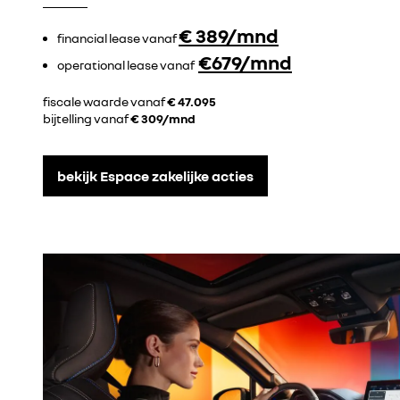
€ 389/mnd
financial lease vanaf
€679/mnd
operational lease vanaf
fiscale waarde vanaf
€ 47.095
bijtelling vanaf
€ 309/mnd
bekijk Espace zakelijke acties