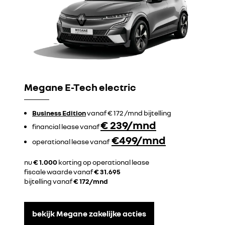
Megane E-Tech electric
Business Edition
vanaf € 172 /mnd bijtelling
€ 239/mnd
financial lease vanaf
€499/mnd
operational lease vanaf
nu
€ 1.000
korting op operational lease
fiscale waarde vanaf
€ 31.695
bijtelling vanaf
€ 172
/mnd
bekijk Megane zakelijke acties