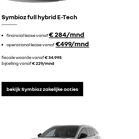
Symbioz full hybrid E-Tech
€ 284/mnd
financial lease vanaf
€499/mnd
operational lease vanaf
fiscale waarde vanaf
€ 34.995
bijtelling vanaf
€ 229/mnd
bekijk Symbioz zakelijke acties