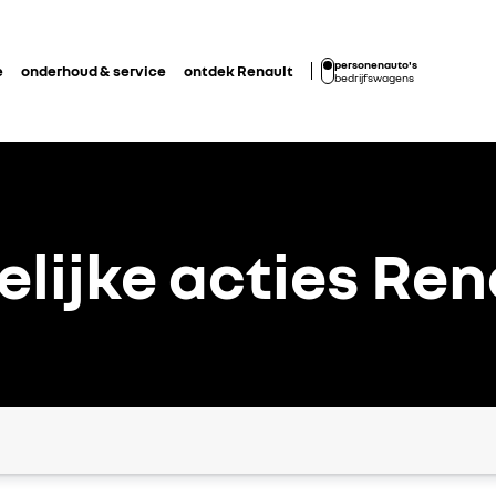
personenauto's
e
onderhoud & service
ontdek Renault
bedrijfswagens
elijke acties Ren