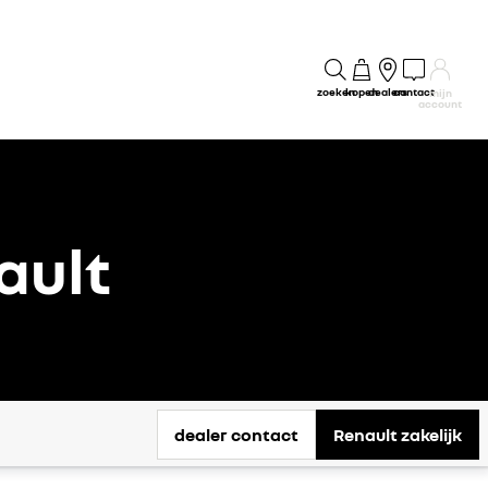
zoeken
kopen
dealers
contact
mijn
account
ault
dealer contact
Renault zakelijk