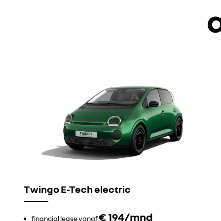
Twingo E-Tech electric
€ 194/mnd
financial lease vanaf