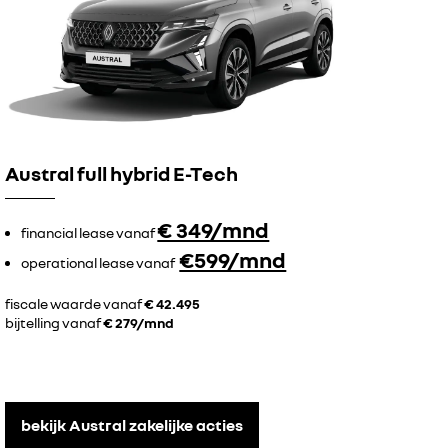
Austral full hybrid E-Tech
€ 349/mnd
financial lease vanaf
€599/mnd
operational lease vanaf
fiscale waarde vanaf
€ 42.495
bijtelling vanaf
€ 279/mnd
bekijk Austral zakelijke acties