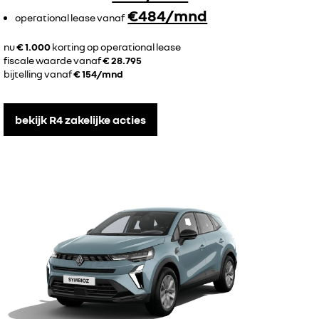
€484/mnd
operational lease vanaf
nu
€ 1.000
korting op operational lease
fiscale waarde vanaf
€ 28.795
bijtelling vanaf
€ 154/mnd
bekijk R4 zakelijke acties