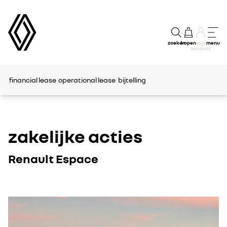
zoeken
kopen
menu
mijn
account
financial lease
operational lease
bijtelling
zakelijke acties
Renault Espace