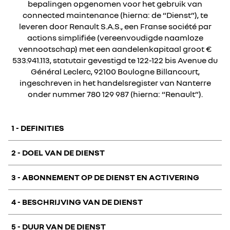
bepalingen opgenomen voor het gebruik van
connected maintenance (hierna: de “Dienst”), te
leveren door Renault S.A.S., een Franse société par
actions simplifiée (vereenvoudigde naamloze
vennootschap) met een aandelenkapitaal groot €
533.941.113, statutair gevestigd te 122-122 bis Avenue du
Général Leclerc, 92100 Boulogne Billancourt,
ingeschreven in het handelsregister van Nanterre
onder nummer 780 129 987 (hierna: “Renault”).
1 - DEFINITIES
2 - DOEL VAN DE DIENST
• “
App
” of “
My Renault
”: de door Renault of een van haar
lokale importeurs gepubliceerde en aangeboden mobiele
app My Renault, die toegang geeft tot (het gebruik van) de
3 - ABONNEMENT OP DE DIENST EN ACTIVERING
Dienst.
Het doel van de Dienst is om de Klant te informeren wanneer
• “
gepland onderhoud aan het Voertuig nodig is en om de
Klant
”: de klant die eigenaar, is van een Voertuig.
• “
Klant proactief te waarschuwen wanneer wegens een
Aangewezen Vestiging
”: de leverancier die is
4 - BESCHRIJVING VAN DE DIENST
aangesloten bij van het Renault-distributienetwerk en bij
voertuiggebeurtenis een erkende Renault-monteur moet
3.1. Abonnement op de Dienst
wie de Klant een overeenkomst voor de Dienst aangaat.
worden ingeschakeld. Daarnaast heeft Renault functies
• “
ingebouwd waarmee op slijtage van onderdelen wordt
Klanten kunnen zich op de Dienst abonneren:
Mijn Garage
”: de erkende monteur die door de Klant
5 - DUUR VAN DE DIENST
wordt geselecteerd bij het configureren van de App. De
geanticipeerd en de Klant met name wordt geïnformeerd
• wanneer zij bij een Aangewezen Vestiging een nieuw
De Dienst waarschuwt de Klant wanneer gepland