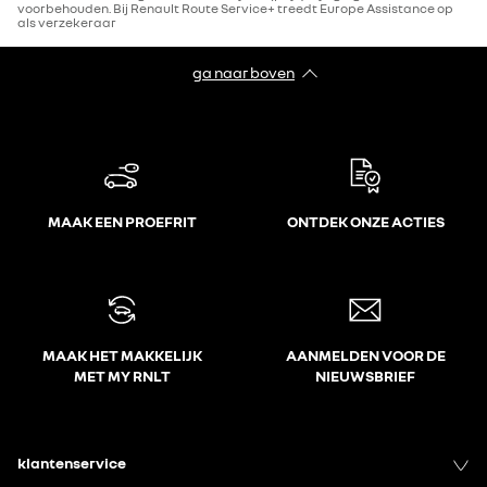
voorbehouden. Bij Renault Route Service+ treedt Europe Assistance op
als verzekeraar
ga naar boven
MAAK EEN PROEFRIT
ONTDEK ONZE ACTIES
MAAK HET MAKKELIJK
AANMELDEN VOOR DE
MET MY RNLT
NIEUWSBRIEF
klantenservice