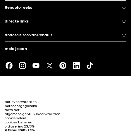
Renault-reeks
directe links
andere sites van Renault
meld je aan
actievoorwaarden
persoonsgegevens
data act
algemene gebruiksvoorwaarden
cookiebeleid
cookies beheren
uitfasering 2G/3G
© Renault 2017 - 2026