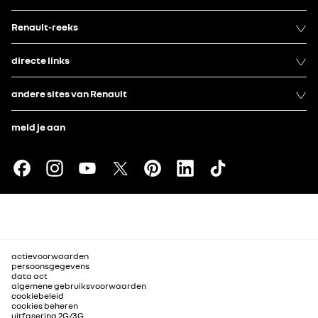
Renault-reeks
directe links
andere sites van Renault
meld je aan
actievoorwaarden
persoonsgegevens
data act
algemene gebruiksvoorwaarden
cookiebeleid
cookies beheren
uitfasering 2G/3G