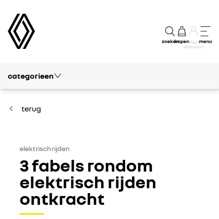
zoeken
kopen
menu
mijn
account
categorieen
blog
vrije tijd
terug
passie
modellen
elektrisch rijden
3 fabels rondom
kennis
elektrisch rijden
ontkracht
financieel
concept cars