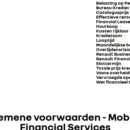
Belasting op P
Bureau Krediet 
Catalogusprijs
Effectieve rent
Financial Leas
Huurkoop
Kosten rijklaa
Kredietsom
Looptijd
Maandelijkse b
Overlijdensrisi
Renault Busine
Renault Financi
Slottermijn
Totale prijs kre
Vaste overheid
Vervroegde op
Wet financieel 
emene voorwaarden - Mobi
Financial Services