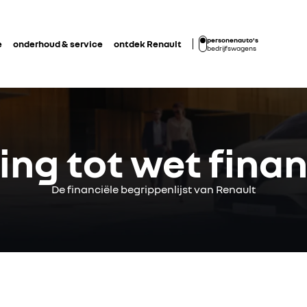
personenauto's
e
onderhoud & service
ontdek Renault
bedrijfswagens
ng tot wet finan
De financiële begrippenlijst van Renault