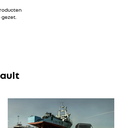
producten
e gezet.
ault