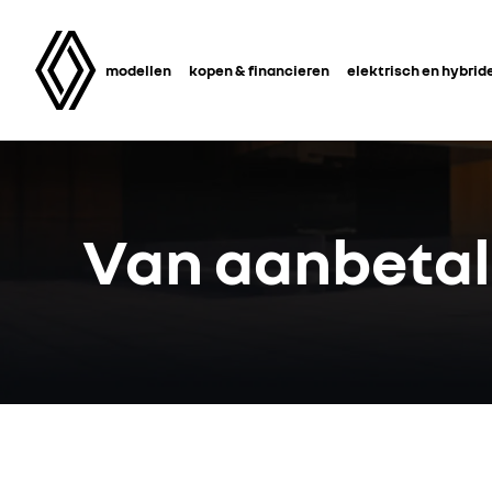
modellen
kopen & financieren
elektrisch en hybrid
Van aanbetali