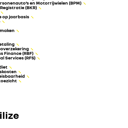
ersonenauto’s en Motorrijwielen (BPM)
Registratie (BKR)
e op jaarbasis
e
r maken
etaling
coverzekering
ss Finance (RBF)
al Services (RFS)
diet
skosten
eisbaarheid
toezicht
lize