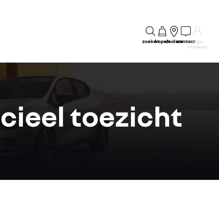
zoeken
kopen
dealers
contact
mijn
account
cieel toezicht