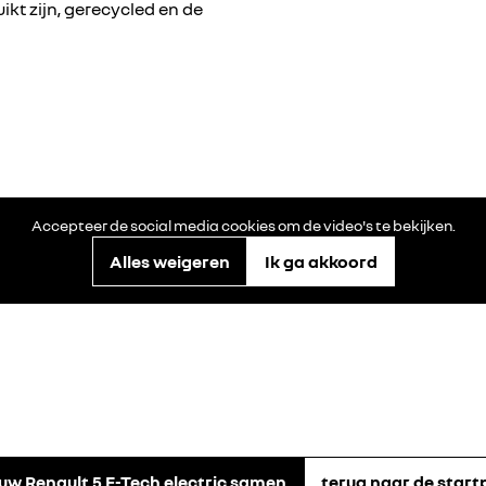
ikt zijn, gerecycled en de
Accepteer de social media cookies om de video's te bekijken.
Alles weigeren
Ik ga akkoord
ouw Renault 5 E-Tech electric samen
terug naar de start