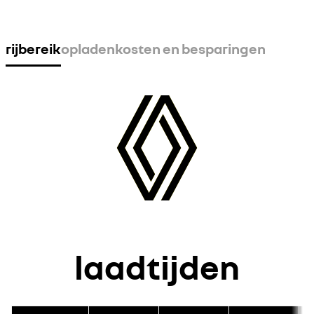
rijbereik
opladen
kosten en besparingen
laadtijden