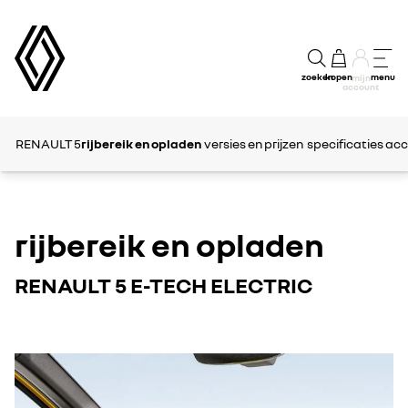
zoeken
kopen
menu
mijn
account
RENAULT 5
rijbereik en opladen
versies en prijzen
specificaties
acc
rijbereik en opladen
RENAULT 5 E-TECH ELECTRIC