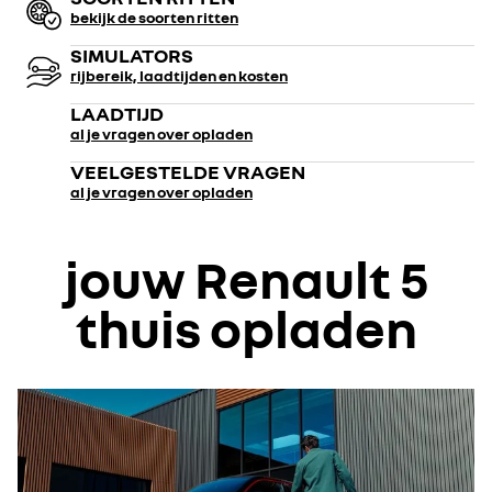
bekijk de soorten ritten
SIMULATORS
rijbereik, laadtijden en kosten
LAADTIJD
al je vragen over opladen
VEELGESTELDE VRAGEN
al je vragen over opladen
jouw Renault 5
thuis opladen