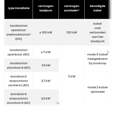
vermogen
vermogen
benodigde
ba
type installatie
laadpunt
autolader
kabel
(
2
kabel
laadstation
vast
openbaar
≥ 100 kW
100 kW
verbonden
snellaadstation
1
aan het
(DC)
laadpunt
laadstation
≥ 11 kW
openbaar (AC)
mode 3-kabel
meegeleverd
laadstation
bij aankoop
7,4 kW
standaard (AC)
standaard
11 kW
stopcontact
3,7 kW
versterkt (AC)
mode 2-kabel
optioneel
standaard
stopcontact
2,3 kW
standaard (AC)