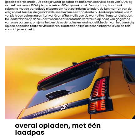
geselecteerde model. De reistijd wordt geschat op basis van een volle accu van 100% bij
vertrek, minimaal 15% tijdens de reis en 10% bij aankomst. De schatting houdt ook
rekening met de benodigde pitspots om het voertuig op te laden, de kenmerken van de
weg en het terrein, de gemiddelde snelheid en een constante buitentemperatuur van 15
°C. Dit is een schatting en kan variëren afhankelijk van de werkelijke rijomstandigheden.
De laadstations op deze kaart worden ter informatie verstrekt, op basis van gegevens
van onze partners, om je te helpen de actieradius en laadmogelijkheden van het voertuig
op een bepaalde route te visualiseren. Controleer altijd de beschikbaarheid van de reis
voordat je verstrekt.
overal opladen, met één
laadpas