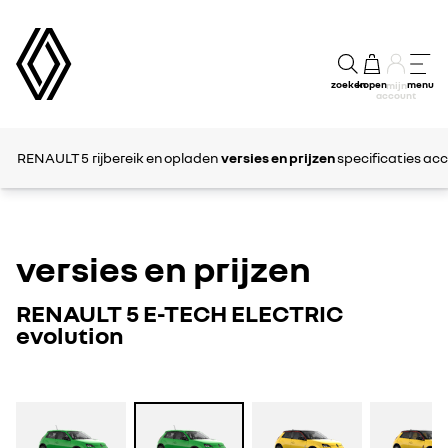
zoeken
kopen
menu
mijn
account
RENAULT 5
rijbereik en opladen
versies en prijzen
specificaties
acc
versies en prijzen
RENAULT 5 E-TECH ELECTRIC
evolution