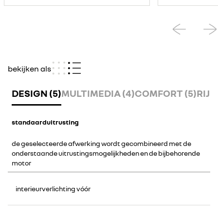
bekijken als
DESIGN (5)
MULTIMEDIA (4)
COMFORT (5)
RIJD
standaarduitrusting
de geselecteerde afwerking wordt gecombineerd met de
onderstaande uitrustingsmogelijkheden en de bijbehorende
motor
interieurverlichting vóór