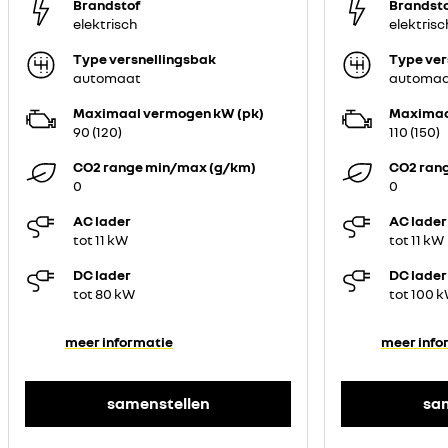
Brandstof
Brandst
elektrisch
elektrisc
Type versnellingsbak
Type ver
automaat
automa
Maximaal vermogen kW (pk)
Maximaa
90 (120)
110 (150)
CO2 range min/max (g/km)
CO2 ran
0
0
AC lader
AC lader
tot 11 kW
tot 11 kW
DC lader
DC lader
tot 80 kW
tot 100 
meer informatie
meer info
samenstellen
sa