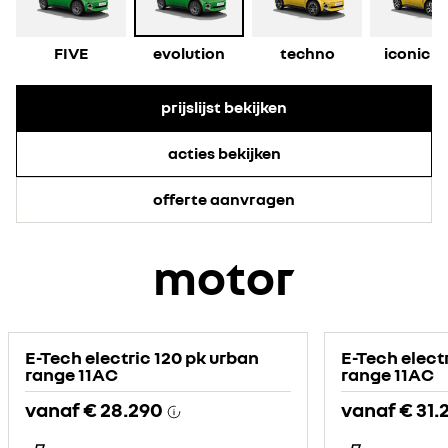
FIVE
evolution
techno
iconic c
prijslijst bekijken
acties bekijken
offerte aanvragen
motor
E-Tech electric 120 pk urban
E-Tech elect
range 11AC
range 11AC
vanaf
€ 28.290
vanaf
€ 31.