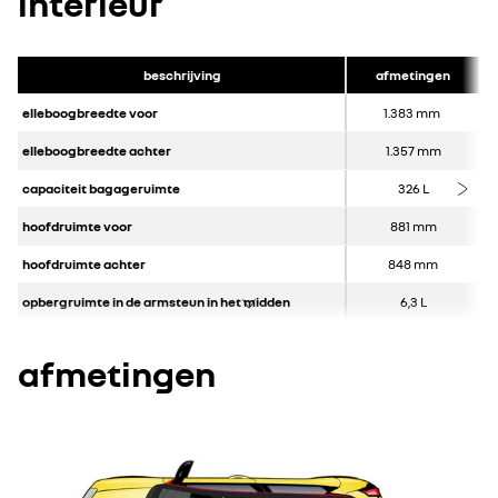
interieur
beschrijving
afmetingen
elleboogbreedte voor
1.383 mm
elleboogbreedte achter
1.357 mm
capaciteit bagageruimte
326 L
hoofdruimte voor
881 mm
hoofdruimte achter
848 mm
opbergruimte in de armsteun in het midden
6,3 L
afmetingen