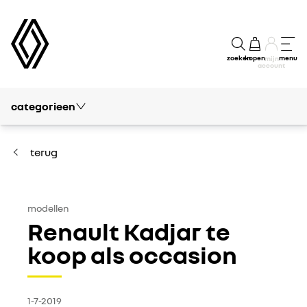
zoeken
kopen
menu
mijn
account
categorieen
blog
vrije tijd
terug
passie
modellen
modellen
Renault Kadjar te
kennis
koop als occasion
financieel
1-7-2019
concept cars