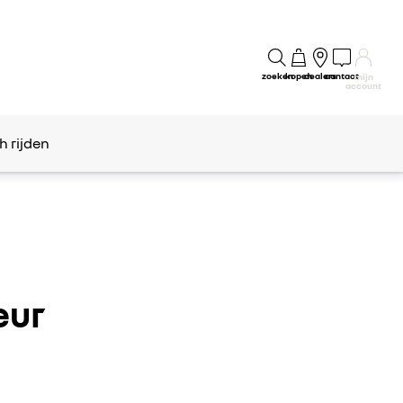
zoeken
kopen
dealers
contact
mijn
account
h rijden
eur