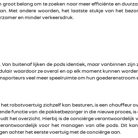
 groot belang om te zoeken naar meer efficiënte en duurz
aan. Met andere woorden, het laatste stukje van het bezo
urzamer en minder verkeersdruk.
n buitenaf lijken de pods identiek, maar vanbinnen zijn ze
n modulair waardoor ze overal en op elk moment kunnen worde
ansporteurs veel meer speelruimte om hun goederenstroom e
et robotvoertuig zichzelf kan besturen, is een chauffeur 
nde functie van de pakketbezorger in die nieuwe proces, is 
udt het overzicht. Hierbij is de conciërge verantwoordelijk
erantwoordelijk voor het managen van alle pods. Dit kan
igen achter het eerste voertuig met de conciërge aan.