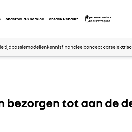
personenauto's
e
onderhoud & service
ontdek Renault
bedrijfswagens
je tijd
passie
modellen
kennis
financieel
concept cars
elektrisc
 bezorgen tot aan de d