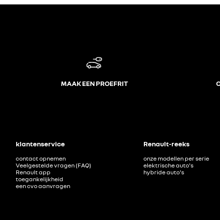
MAAK EEN PROEFRIT
O
klantenservice
Renault-reeks
contact opnemen
onze modellen per serie
Veelgestelde vragen (FAQ)
elektrische auto's
Renault app
hybride auto's
toegankelijkheid
een cvo aanvragen