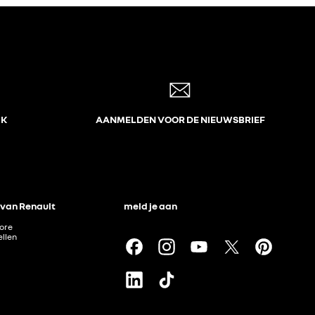
JK
AANMELDEN VOOR DE NIEUWSBRIEF
 van Renault
meld je aan
tore
llen