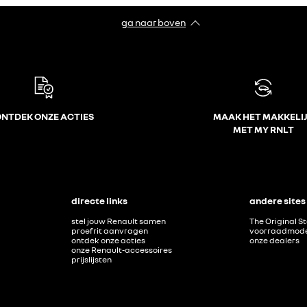
ga naar boven
NTDEK ONZE ACTIES
MAAK HET MAKKELI
MET MY RNLT
directe links
andere sites
stel jouw Renault samen
The Original S
proefrit aanvragen
voorraadmode
ontdek onze acties
onze dealers
onze Renault-accessoires
prijslijsten