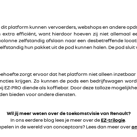
ia dit platform kunnen vervoerders, webshops en andere opd
 extra efficiënt, want hierdoor hoeven zij niet allemaal e
olonne zelfstandig afslaan naar een desbetreffende locat
standig hun pakket uit de pod kunnen halen. De pod sluit v
behoefte zorgt ervoor dat het platform niet alleen inzetbaa
 functies krijgen. Zo kunnen de pods een bedrijfswagen wor
ij EZ-PRO diende als koffiebar. Door deze talloze mogelijkhe
den bieden voor andere diensten.
Wil jij meer weten over de toekomstvisie van Renault?
In ons eerdere blog lees je meer over de
EZ-trilogie
.
mpelen in de wereld van conceptcars? Lees dan meer over
on