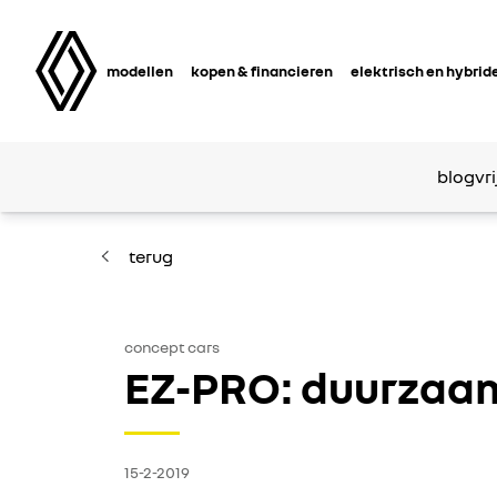
modellen
kopen & financieren
elektrisch en hybrid
blog
vri
terug
concept cars
EZ-PRO: duurzaam
15-2-2019