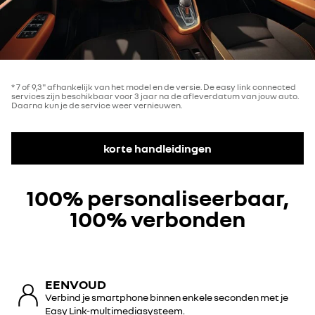
* 7 of 9,3" afhankelijk van het model en de versie. De easy link connected
services zijn beschikbaar voor 3 jaar na de afleverdatum van jouw auto.
Daarna kun je de service weer vernieuwen.
korte handleidingen
100% personaliseerbaar,
100% verbonden
EENVOUD
Verbind je smartphone binnen enkele seconden met je
Easy Link-multimediasysteem.