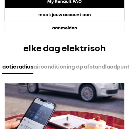
My Renault FAQ
maak jouw account aan
aanmelden
elke dag elektrisch
actieradius
airconditioning op afstand
laadpun