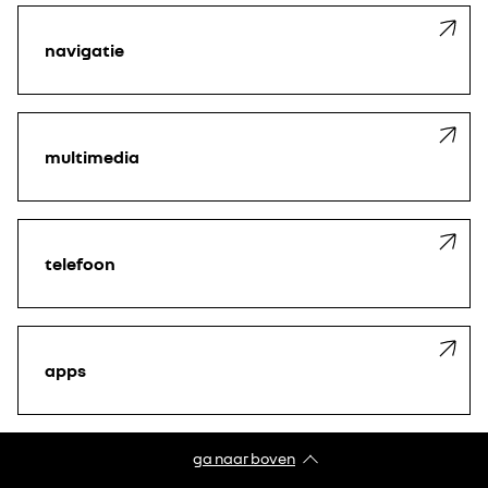
contact opnemen
de afmetingen ervan aan te passen door deze naar een vrije
controleer de compatibiliteit van je smartphone
ruimte te slepen.
navigatie
Terug naar de startscherm.
multimedia
telefoon
apps
ga naar boven