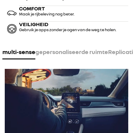
COMFORT
Maak je rijbeleving nog beter.
VEILIGHEID
Gebruik je apps zonder je ogen van de weg te halen.
multi-sense
gepersonaliseerde ruimte
Replicat