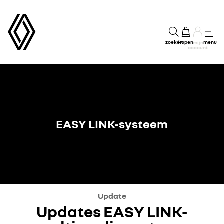
zoeken
kopen
menu
mijn
account
EASY LINK-systeem
Update
Updates EASY LINK-