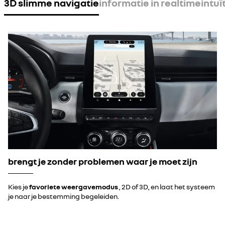
3D slimme navigatie
informatie in realtime
intuï
brengt je zonder problemen waar je moet zijn
Kies je
favoriete weergavemodus
, 2D of 3D, en laat het systeem
je naar je bestemming begeleiden.