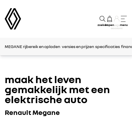
zoeken
kopen
menu
mijn
account
MEGANE
rijbereik en opladen
versies en prijzen
specificaties
finan
maak het leven
gemakkelijk met een
elektrische auto
Renault Megane