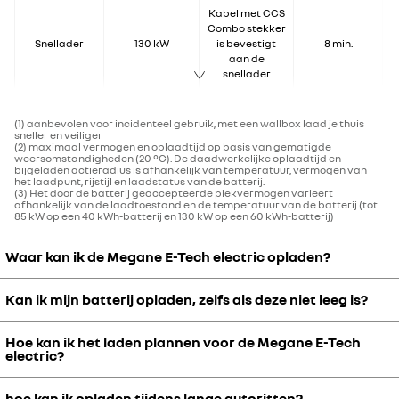
Kabel met CCS
Combo stekker
Snellader
130 kW
is bevestigt
8 min.
aan de
snellader
(1) aanbevolen voor incidenteel gebruik, met een wallbox laad je thuis
sneller en veiliger
(2) maximaal vermogen en oplaadtijd op basis van gematigde
weersomstandigheden (20 °C). De daadwerkelijke oplaadtijd en
bijgeladen actieradius is afhankelijk van temperatuur, vermogen van
het laadpunt, rijstijl en laadstatus van de batterij.
(3) Het door de batterij geaccepteerde piekvermogen varieert
afhankelijk van de laadtoestand en de temperatuur van de batterij (tot
85 kW op een 40 kWh-batterij en 130 kW op een 60 kWh-batterij)
Waar kan ik de Megane E-Tech electric opladen?
Kan ik mijn batterij opladen, zelfs als deze niet leeg is?
De nieuwe Megane E-Tech electric opladen:
- Thuis laad je eenvoudig op via een
wallbox
.
- Onderweg kun je gebruikmaken van een van de vele openbare
Hoe kan ik het laden plannen voor de Megane E-Tech
De batterij van de Megane E-Tech electric heeft geen geheugen. De
electric?
laadpunten. Maak je een lange rit en wil je snel bijladen? Maak dan
lithium-ion-technologie die in deze batterij wordt gebruikt, is de
gebruik van een snellader langs de snelweg. Gebruik de
beste op de markt. Dit betekent dat je kunt opladen wanneer je
routeplanner om het dichtstbijzijnde laadpunt eenvoudig te
hoe kan ik opladen tijdens lange autoritten?
wilt, zelfs gedeeltelijk, zonder dat dit invloed heeft op de prestaties