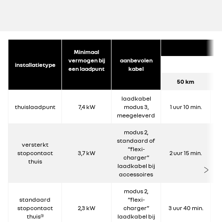
Minimaal
vermogen bij
aanbevolen
installatietype
4
een laadpunt
kabel
50 km
laadkabel
thuislaadpunt
7,4 kW
modus 3,
1 uur 10 min.
3
meegeleverd
modus 2,
standaard of
versterkt
“flexi-
stopcontact
3,7 kW
2 uur 15 min.
6
charger”
thuis
laadkabel bij
accessoires
modus 2,
standaard
“flexi-
stopcontact
2,3 kW
charger”
3 uur 40 min.
1
thuis
laadkabel bij
(1)