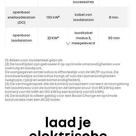
accessoires
openbaar
kabel van
snellaadstation
130 kW³
8 min.
laadstation
(DC)
laadkabel
openbaar
22 KW⁴
modus 3,
30 min
1
laadstation
meegeleverd
(1) Alleen voor incidenteel gebruik.
(2) De laadtijden zijn gebaseerd op optimale omstandigheden voor
voertuig en laadpunt.
De aangegeven actieradius is afhankelijk van de WLTP-cyclus. De
daadwerkelijke actieradius hangt af van de rijomstandigheden
(wegtype, rijstijl en weersomstandigheden).
(3) De vermogenspiek die de batterij accepteert varieert al naargelang
het laadniveau van de batterij en de temperatuur (tot 85 kW bij een
batterij van 40 kWh en 130 kW bij een batterij van 60 kWh).
(4) De laadtijd is alleen geldig voor een Boost Charge en optimale
laadversies met een AC22-lader.
laad je
elektrische