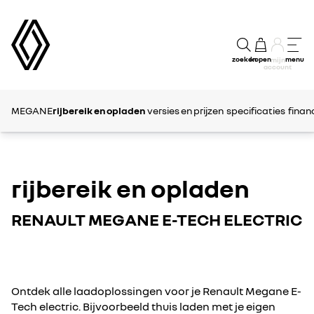
zoeken
kopen
menu
mijn
account
MEGANE
rijbereik en opladen
versies en prijzen
specificaties
finan
rijbereik en opladen
RENAULT MEGANE E-TECH ELECTRIC
Ontdek alle laadoplossingen voor je Renault Megane E-
Tech electric. Bijvoorbeeld thuis laden met je eigen