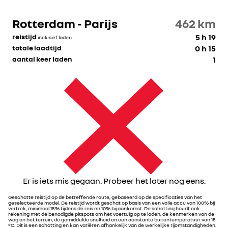
Rotterdam - Parijs
462
km
reistijd
5 h 19
inclusief laden
totale laadtijd
0 h 15
aantal keer laden
1
Er is iets mis gegaan. Probeer het later nog eens.
Geschatte reistijd op de betreffende route, gebaseerd op de specificaties van het
geselecteerde model. De reistijd wordt geschat op basis van een volle accu van 100% bij
vertrek, minimaal 15% tijdens de reis en 10% bij aankomst. De schatting houdt ook
rekening met de benodigde pitspots om het voertuig op te laden, de kenmerken van de
weg en het terrein, de gemiddelde snelheid en een constante buitentemperatuur van 15
°C. Dit is een schatting en kan variëren afhankelijk van de werkelijke rijomstandigheden.