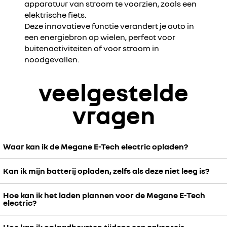
apparatuur van stroom te voorzien, zoals een
elektrische fiets.
Deze innovatieve functie verandert je auto in
een energiebron op wielen, perfect voor
buitenactiviteiten of voor stroom in
noodgevallen.
veelgestelde
vragen
Waar kan ik de Megane E-Tech electric opladen?
Kan ik mijn batterij opladen, zelfs als deze niet leeg is?
De Megane E-Tech electric:
Thuis
sluit je hem aan op het door een partner van Renault
geïnstalleerde thuislaadpunt.
Hoe kan ik het laden plannen voor de Megane E-Tech
De batterij van de Megane E-Tech electric heeft geen geheugen. De
electric?
lithium-ion-technologie die in deze batterij wordt gebruikt, is de
In de stad
kun je gebruik maken van één van de vele openbare
beste op de markt. Hiermee wordt
je actieradius geoptimaliseerd
.
laadstations.