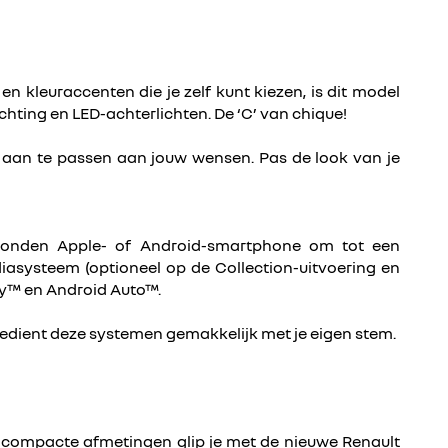
kleuraccenten die je zelf kunt kiezen, is dit model
ting en LED-achterlichten. De ‘C’ van chique!
edig aan te passen aan jouw wensen. Pas de look van je
erbonden Apple- of Android-smartphone om tot een
iasysteem (optioneel op de Collection-uitvoering en
ay™ en Android Auto™.
e bedient deze systemen gemakkelijk met je eigen stem.
ijn compacte afmetingen glip je met de nieuwe Renault