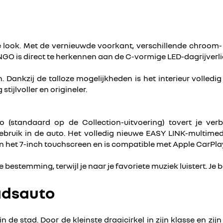
ook. Met de vernieuwde voorkant, verschillende chroom- en 
is direct te herkennen aan de C-vormige LED-dagrijverlich
ren. Dankzij de talloze mogelijkheden is het interieur voll
ijlvoller en origineler.
o (standaard op de Collection-uitvoering) tovert je v
gebruik in de auto. Het volledig nieuwe EASY LINK-multimed
n het 7-inch touchscreen en is compatible met Apple CarPl
 bestemming, terwijl je naar je favoriete muziek luistert. J
adsauto
 de stad. Door de kleinste draaicirkel in zijn klasse en z