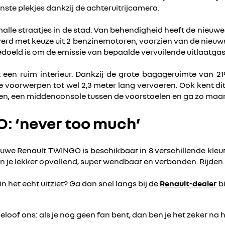
nste plekjes dankzij de achteruitrijcamera.
lle straatjes in de stad. Van behendigheid heeft de nieuwe 
rd met keuze uit 2 benzinemotoren, voorzien van de nieuws
doeld is om de emissie van bepaalde vervuilende uitlaatgas
n ruim interieur. Dankzij de grote bagageruimte van 219 
je voorwerpen tot wel 2,3 meter lang vervoeren. Ook kent d
en, een middenconsole tussen de voorstoelen en ga zo maar 
: ‘never too much’
ieuwe Renault TWINGO is beschikbaar in 8 verschillende kleu
 lekker opvallend, super wendbaar en verbonden. Rijden in d
 het echt uitziet? Ga dan snel langs bij de
Renault-dealer
bi
loof ons: als je nog geen fan bent, dan ben je het zeker na h