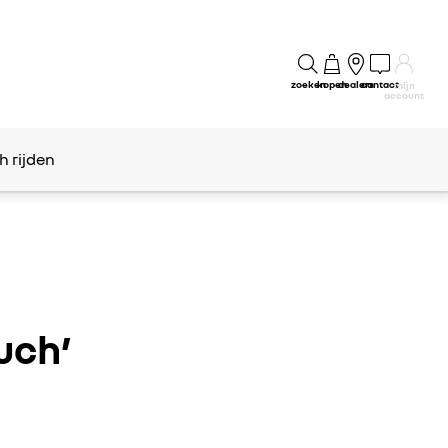
zoeken
kopen
dealers
contact
mijn
account
h rijden
uch’