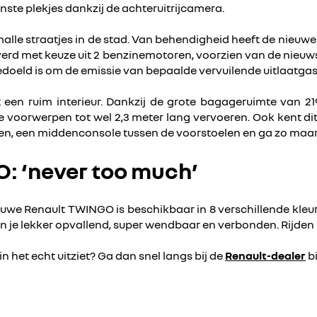
nste plekjes dankzij de achteruitrijcamera.
lle straatjes in de stad. Van behendigheid heeft de nieuwe 
rd met keuze uit 2 benzinemotoren, voorzien van de nieuws
doeld is om de emissie van bepaalde vervuilende uitlaatgas
n ruim interieur. Dankzij de grote bagageruimte van 219 
je voorwerpen tot wel 2,3 meter lang vervoeren. Ook kent d
en, een middenconsole tussen de voorstoelen en ga zo maar 
: ‘never too much’
ieuwe Renault TWINGO is beschikbaar in 8 verschillende kleu
 lekker opvallend, super wendbaar en verbonden. Rijden in d
 het echt uitziet? Ga dan snel langs bij de
Renault-dealer
bi