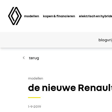
modellen
kopen & financieren
elektrisch en hybrid
blog
vri
terug
modellen
de nieuwe Renault
1-9-2019