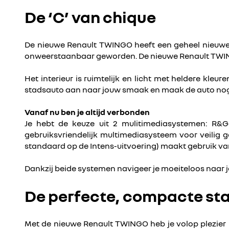
De ‘C’ van chique
De nieuwe Renault TWINGO heeft een geheel nieuwe l
onweerstaanbaar geworden. De nieuwe Renault TWINGO 
Het interieur is ruimtelijk en licht met heldere kleu
stadsauto aan naar jouw smaak en maak de auto nog st
Vanaf nu ben je altijd verbonden
Je hebt de keuze uit 2 mulitimediasystemen: R&G
gebruiksvriendelijk multimediasysteem voor veilig 
standaard op de Intens-uitvoering) maakt gebruik va
Dankzij beide systemen navigeer je moeiteloos naar je
De perfecte, compacte st
Met de nieuwe Renault TWINGO heb je volop plezier in