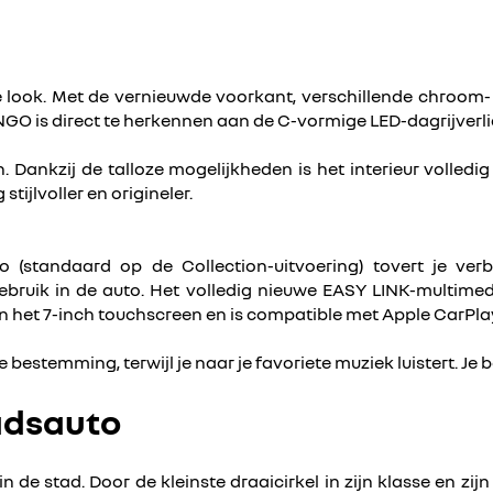
ook. Met de vernieuwde voorkant, verschillende chroom- en 
is direct te herkennen aan de C-vormige LED-dagrijverlich
ren. Dankzij de talloze mogelijkheden is het interieur voll
ijlvoller en origineler.
o (standaard op de Collection-uitvoering) tovert je v
gebruik in de auto. Het volledig nieuwe EASY LINK-multimed
n het 7-inch touchscreen en is compatible met Apple CarPl
 bestemming, terwijl je naar je favoriete muziek luistert. J
adsauto
 de stad. Door de kleinste draaicirkel in zijn klasse en z