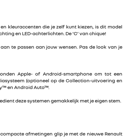
kleuraccenten die je zelf kunt kiezen, is dit model
ting en LED-achterlichten. De ‘C’ van chique!
edig aan te passen aan jouw wensen. Pas de look van je
erbonden Apple- of Android-smartphone om tot een
iasysteem (optioneel op de Collection-uitvoering en
ay™ en Android Auto™.
e bedient deze systemen gemakkelijk met je eigen stem.
ijn compacte afmetingen glip je met de nieuwe Renault