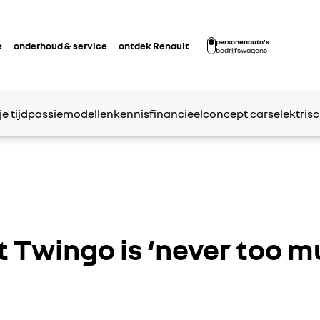
personenauto's
e
onderhoud & service
ontdek Renault
bedrijfswagens
je tijd
passie
modellen
kennis
financieel
concept cars
elektrisc
 Twingo is ‘never too m