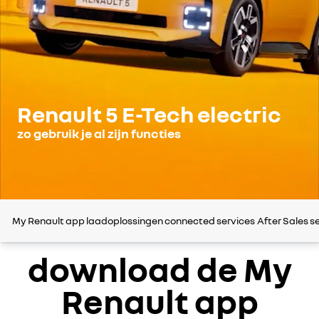
Renault 5 E-Tech electric
zo gebruik je al zijn functies
My Renault app
laadoplossingen
connected services
After Sales s
download de My
Renault app