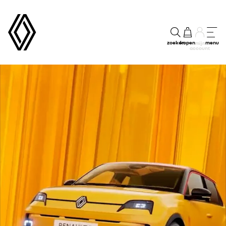
zoeken
kopen
menu
mijn
account