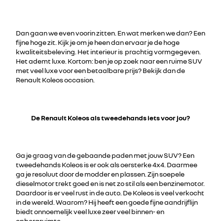
Dan gaan we even voorin zitten. En wat merken we dan? Een
fijne hoge zit. Kijk je om je heen dan ervaar je de hoge
kwaliteitsbeleving. Het interieur is prachtig vormgegeven.
Het ademt luxe. Kortom: ben je op zoek naar een ruime SUV
met veel luxe voor een betaalbare prijs? Bekijk dan de
Renault Koleos occasion.
De Renault Koleos als tweedehands iets voor jou?
Ga je graag van de gebaande paden met jouw SUV? Een
tweedehands Koleos is er ook als oersterke 4x4. Daarmee
ga je resoluut door de modder en plassen. Zijn soepele
dieselmotor trekt goed en is net zo stil als een benzinemotor.
Daardoor is er veel rust in de auto. De Koleos is veel verkocht
in de wereld. Waarom? Hij heeft een goede fijne aandrijflijn
biedt onnoemelijk veel luxe zeer veel binnen- en
opbergruimte.