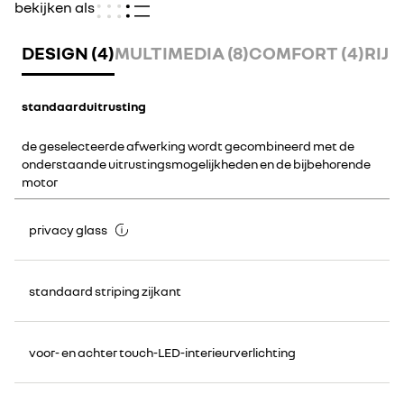
bekijken als
DESIGN (4)
MULTIMEDIA (8)
COMFORT (4)
RIJD
standaarduitrusting
de geselecteerde afwerking wordt gecombineerd met de
onderstaande uitrustingsmogelijkheden en de bijbehorende
motor
privacy glass
standaard striping zijkant
voor- en achter touch-LED-interieurverlichting