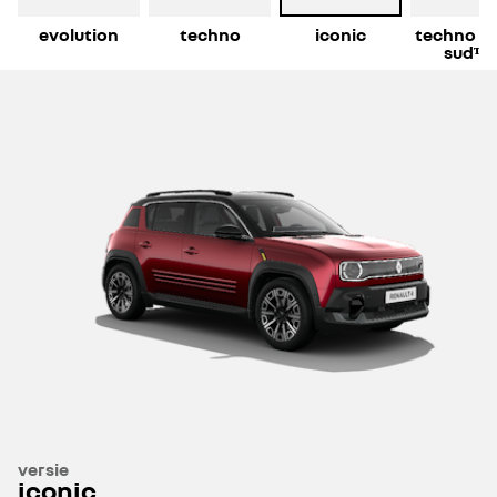
evolution
techno
iconic
techno "p
sudᵀᴹ
versie
iconic