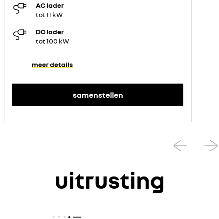
AC lader
tot 11 kW
DC lader
tot 100 kW
meer details
samenstellen
uitrusting