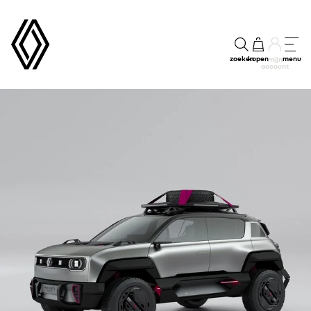
zoeken
kopen
menu
mijn
account