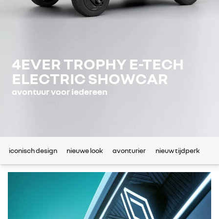
4EVER TROPHY E-TECH
ELECTRIC SHOWCAR
avontuur voor iedereen
iconisch design
nieuwe look
avonturier
nieuw tijdperk