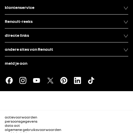
klantenservice
Renault-reeks
directe links
andere sites van Renault
meld je aan
actievoorwaarden
persoonsgegevens
data act
algemene gebruiksvoorwaarden