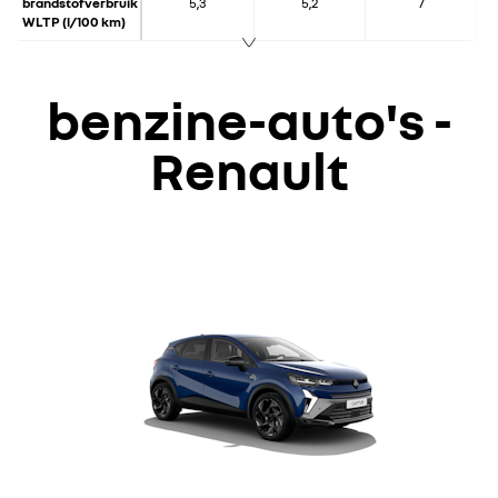
brandstofverbruik
5,3
5,2
7
WLTP (l/100 km)
benzine-auto's -
Renault