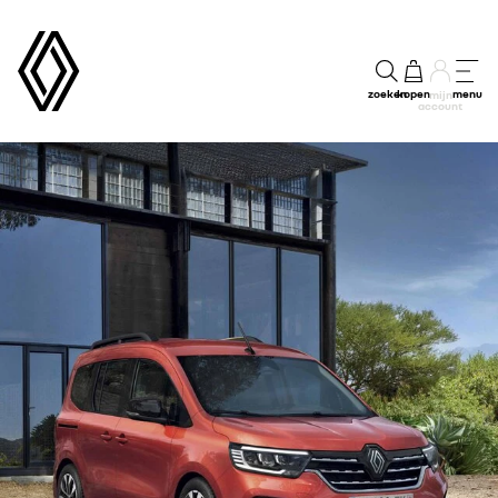
zoeken
kopen
menu
mijn
account